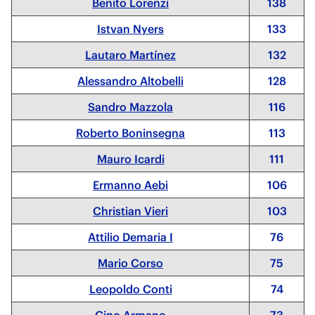
Benito Lorenzi
138
Istvan Nyers
133
Lautaro Martínez
132
Alessandro Altobelli
128
Sandro Mazzola
116
Roberto Boninsegna
113
Mauro Icardi
111
Ermanno Aebi
106
Christian Vieri
103
Attilio Demaria I
76
Mario Corso
75
Leopoldo Conti
74