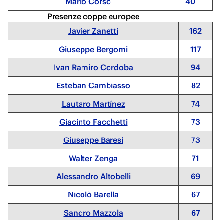
Mario Corso
40
Presenze coppe europee
Javier Zanetti
162
Giuseppe Bergomi
117
Ivan Ramiro Cordoba
94
Esteban Cambiasso
82
Lautaro Martínez
74
Giacinto Facchetti
73
Giuseppe Baresi
73
Walter Zenga
71
Alessandro Altobelli
69
Nicolò Barella
67
Sandro Mazzola
67