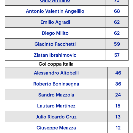
Gino Armano
73
Antonio Valentin Angelillo
68
Emilio Agradi
62
Diego Milito
62
Giacinto Facchetti
59
Zlatan Ibrahimovic
57
Gol coppa italia
Alessandro Altobelli
46
Roberto Boninsegna
36
Sandro Mazzola
24
Lautaro Martínez
15
Julio Ricardo Cruz
13
Giuseppe Meazza
12