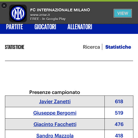
×
OPEN
FC INTERNAZIONALE MILANO
VIEW
MENU
www.inter.it
FREE - In Google Play
PARTITE
GIOCATORI
ALLENATORI
Ricerca
Statistiche
STATISTICHE
Presenze campionato
Javier Zanetti
618
Giuseppe Bergomi
519
Giacinto Facchetti
476
Sandro Mazzola
418