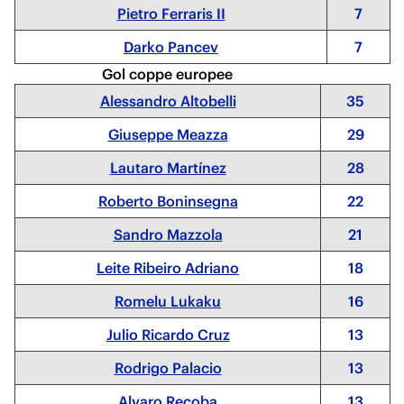
Pietro Ferraris II
7
Darko Pancev
7
Gol coppe europee
Alessandro Altobelli
35
Giuseppe Meazza
29
Lautaro Martínez
28
Roberto Boninsegna
22
Sandro Mazzola
21
Leite Ribeiro Adriano
18
Romelu Lukaku
16
Julio Ricardo Cruz
13
Rodrigo Palacio
13
Alvaro Recoba
13