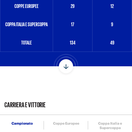
COPPE EUROPEE
29
12
COPPA ITALIA E SUPERCOPPA
17
9
TOTALE
134
49
CARRIERA E VITTORIE
Campionato
Coppe Europee
Coppa Italia e
Supercoppa