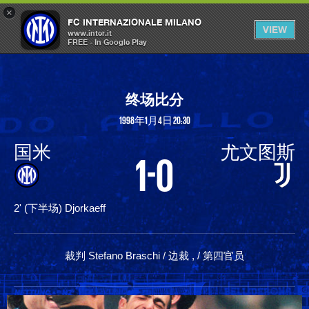
×
OPEN
FC INTERNAZIONALE MILANO
VIEW
MENU
www.inter.it
FREE - In Google Play
终场比分
1998年1月4日 20:30
国米
尤文图斯
1-0
2' (下半场) Djorkaeff
裁判 Stefano Braschi / 边裁 , / 第四官员