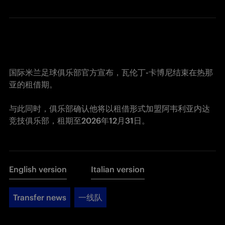
国际米兰足球俱乐部官方宣布，瓦伦丁-卡博尼结束在热那
亚的租借期。

与此同时，俱乐部确认他将以租借形式加盟阿韦利亚内达
English version
Italian version
Transfer news
一线队