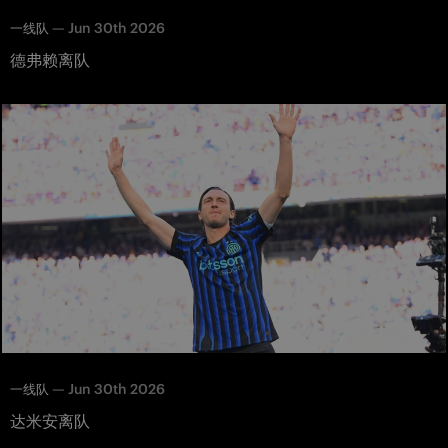
—
Jun 30th 2026
一线队
德弗赖离队
—
Jun 30th 2026
一线队
达米安离队