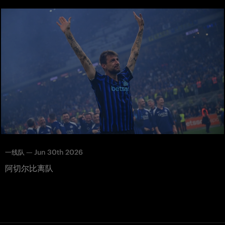
—
Jun 30th 2026
一线队
阿切尔比离队