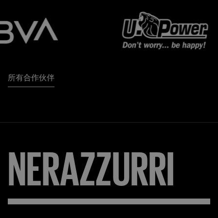
所有合作伙伴
NERAZZURRI