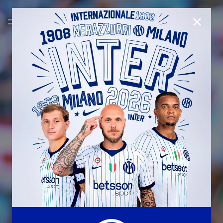
CLOSE