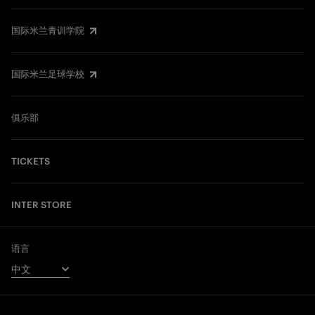
国际米兰青训学院
国际米兰足球学校
俱乐部
TICKETS
INTER STORE
语言