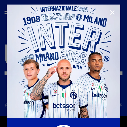
CLOSE
UNDER
23
所有新闻
一线队
俱乐部
票务
国际米兰女子队