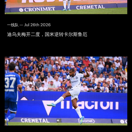
—
Jul 26th 2026
一线队
迪乌夫梅开二度，国米逆转卡尔斯鲁厄