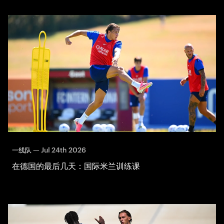
—
Jul 24th 2026
一线队
在德国的最后几天：国际米兰训练课