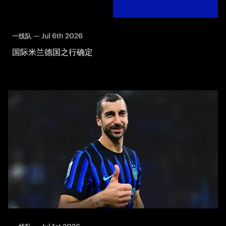
—
Jul 6th 2026
一线队
国际米兰德国之行确定