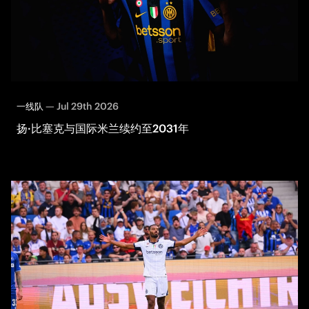
—
Jul 29th 2026
一线队
扬·比塞克与国际米兰续约至2031年