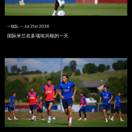
—
Jul 21st 2026
一线队
国际米兰在多瑙埃兴根的一天