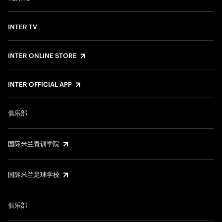
INTER TV
INTER ONLINE STORE
INTER OFFICIAL APP
俱乐部
国际米兰青训学院
国际米兰足球学校
俱乐部