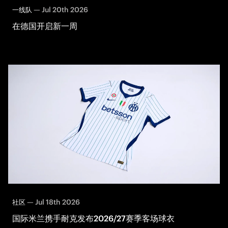
—
Jul 20th 2026
一线队
在德国开启新一周
—
Jul 18th 2026
社区
国际米兰携手耐克发布2026/27赛季客场球衣