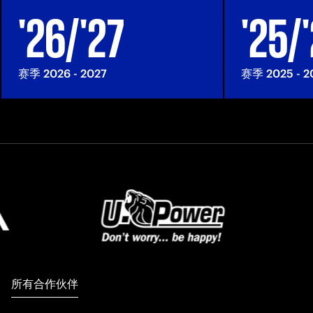
'26/'27
'25/
赛季 2026 - 2027
赛季 2025 - 2
所有合作伙伴