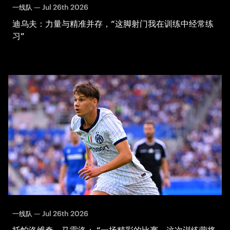
—
Jul 26th 2026
一线队
迪乌夫：力量与精准并存，“这脚射门我在训练中经常练
习”
—
Jul 26th 2026
一线队
托帕洛维奇、马雷洛： “一场精彩的比赛，这次训练营将