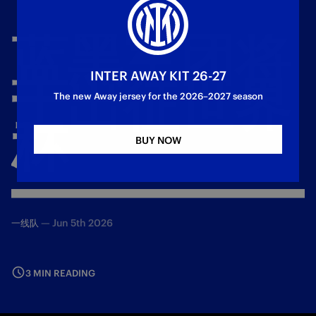
蓝黑军团将
INTER AWAY KIT 26-27
士出征世界
The new Away jersey for the 2026–2027 season
杯
BUY NOW
—
Jun 5th 2026
一线队
3 MIN READING