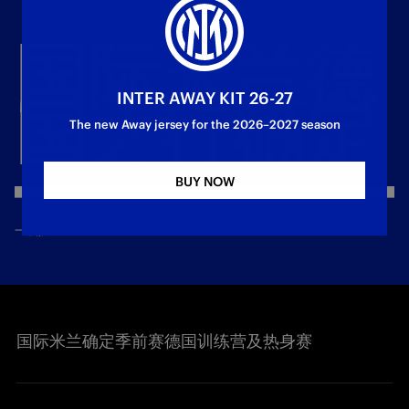
国际米兰德
INTER AWAY KIT 26-27
国之行确定
The new Away jersey for the 2026–2027 season
BUY NOW
—
Jul 6th 2026
一线队
国际米兰确定季前赛德国训练营及热身赛