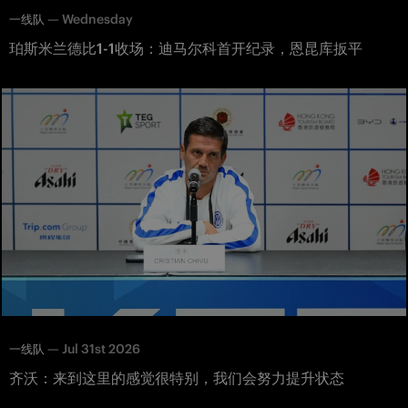
—
Wednesday
一线队
珀斯米兰德比1-1收场：迪马尔科首开纪录，恩昆库扳平
—
Jul 31st 2026
一线队
齐沃：来到这里的感觉很特别，我们会努力提升状态