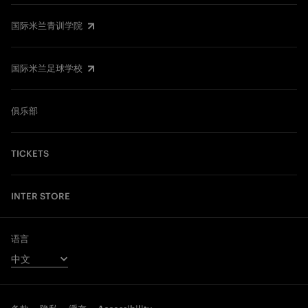
国际米兰青训学院
国际米兰足球学校
俱乐部
TICKETS
INTER STORE
语言