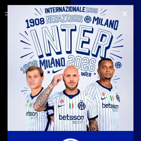
CLOSE