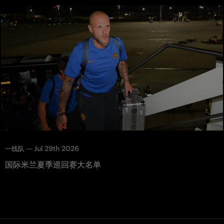
—
Jul 29th 2026
一线队
国际米兰夏季巡回赛大名单