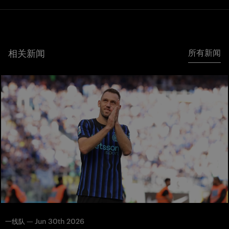
相关新闻
所有新闻
—
Jun 30th 2026
一线队