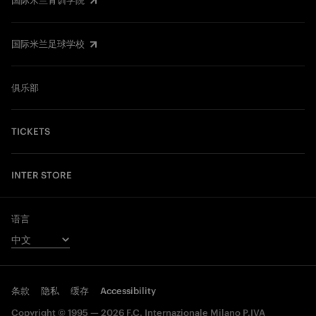
国际米兰青训学院
国际米兰足球学校
俱乐部
TICKETS
INTER STORE
语言
条款
隐私
缓存
Accessibility
Copyright © 1995 — 2026 F.C. Internazionale Milano P.IVA