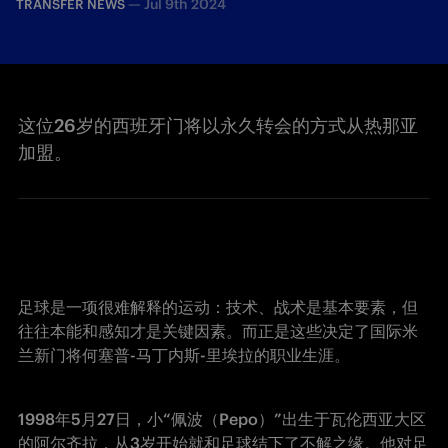
—
Jul 9th 2024
TRANSFER NEWS
​这位26岁的西班牙门将以永久转会的方式从热那亚
加盟。
足球是一项很难解释的运动：技术、战术是基本要素，但
往往本能和感知才是关键因素。而正是这些决定了国际米
兰新门将何塞普-马丁内斯-里埃拉的职业生涯。
1998年5月27日，小“佩波（Pepo）”出生于瓦伦西亚大区
的阿尔齐拉，从3岁开始就和足球结下了不解之缘。他对足