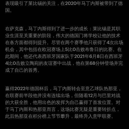
表现吸引了莱比锡的关注，在2020年马丁内斯被带到了德
国。
在萨克森，马丁内斯得到了进一步的成长：莱比锡是其职
业生涯至关重要的阶段，伟大的德国门将学校让他的技术
在各方面都得到提升。尽管在两个赛季他只获得了4次出场
机会，其中包括在欧冠赛场上5比0击败布鲁日的比赛。在
此期间，他还代表西班牙国家队于2021年6月8日在西班牙
4比0击败立陶宛的友谊赛中出战，他在第68分钟登场并完
成了自己的首秀。
赢得2022年德国杯后，马丁内斯转会至意乙球队热那亚，
在联赛前半段他并没有连续出场，但随着12月与巴里对战
的大获全胜，他用出色的发挥为自己赢得了首发位置。对
于马丁内斯和热那亚而言，这场比赛无疑是重要转折点，
此后热那亚在积分榜上节节攀升，最终升入意甲联赛。