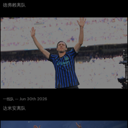
德弗赖离队
—
Jun 30th 2026
一线队
达米安离队