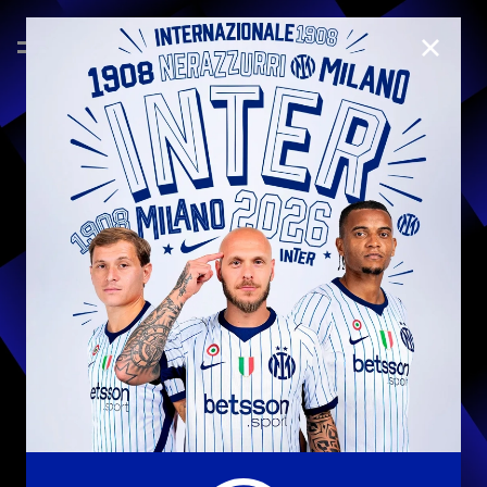
CLOSE