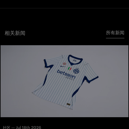
相关新闻
所有新闻
—
Jul 18th 2026
社区