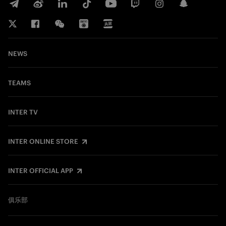
NEWS
TEAMS
INTER TV
INTER ONLINE STORE
INTER OFFICIAL APP
俱乐部