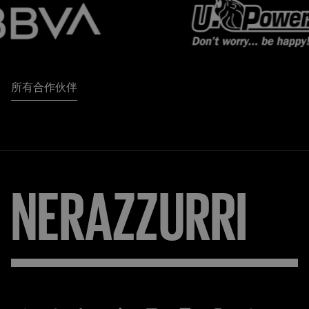
所有合作伙伴
NERAZZURRI