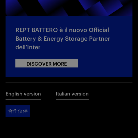
REPT BATTERO è il nuovo Official
Battery & Energy Storage Partner
dell’Inter
DISCOVER MORE
English version
Italian version
合作伙伴