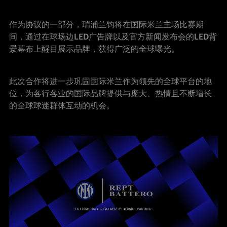
作为协议的一部分，瑞浦兰钧将在国际米兰主场比赛期
间，通过在球场边LED广告牌以及官方新闻发布会的LED背
景幕布上醒目展示品牌，获得广泛的全球曝光。
此次合作将进一步巩固国际米兰作为领先的全球平台的地
位，为各行各业的国际品牌提供与庞大、热情且不断增长
的全球球迷群体互动的机会。