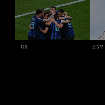
一线队
俱乐部