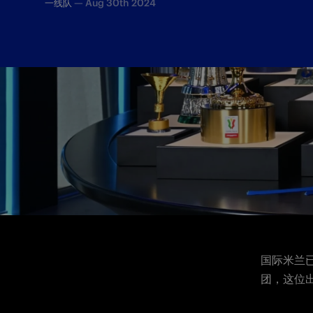
—
Aug 30th 2024
一线队
这位 2003 年出生的阿根廷后卫从塔莱斯
国际米兰
团，这位