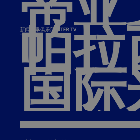
蒂亚
帕拉
新闻
赛季
俱乐部
INTER TV
新闻
赛季
俱乐
票务
所有新闻
团队
Tickets
国际
一线队
赛程 赛果
Season Pass
部
俱乐部
Season pass resale
Tickets and stadium
Change owner
国际米兰女子队
Siamo Noi Card