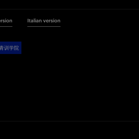
ersion
Italian version
青训学院