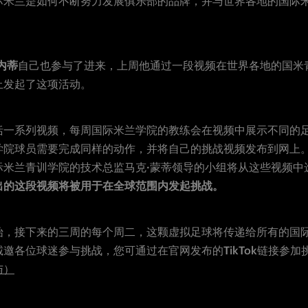
际米兰是如何不断努力发展俱乐部的品牌，并与世界各地的国际
内蒂
自己也参与了进来，上周他通过一段视频在世界各地的
国米
上发起了这项活动。
括一系列视频，
每周
国际米兰学院的教练会
在视频中
展示不同的
学院球员
需要完成同样的动作
，并将自己的挑战视频发布到网上
际米兰青训学院的技术总监马克·蒙蒂领导的小组将
从这些视频中
出的这段视频将被用于在全球范围内发起挑战。
始
，
接下来的三周的每个周二
，
这颗
虚拟
足
球将传递给所有的国
诚邀各位球迷参与挑战
，您可通过在官网发布的TikTok链接参加
与）