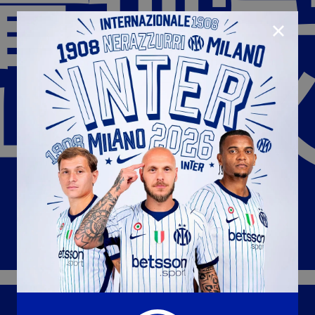
青训
CLOSE
正在
U23
Matchday programme
Hospitality
国际米兰青训学院
Away matches
Youth sector
Hospitality Virtual Tour
Parking
合作伙伴
社区
国际米兰俱乐部