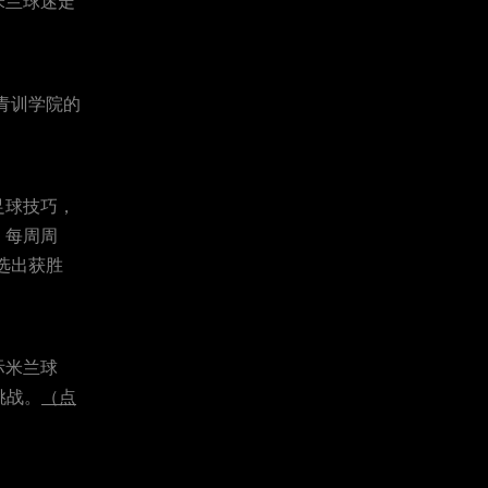
米兰球迷走
青训
学院的
足球技巧
，
。
每
周
周
选出获胜
际米兰球
挑战。
（点