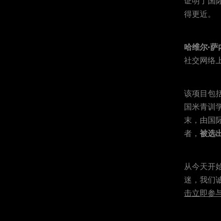
证明了国
得更近。
哈维尔·萨
社交网络
该项目包
国米
青训
末
，由国
者，
被选
从今天开
迷
，
我们
击立即参