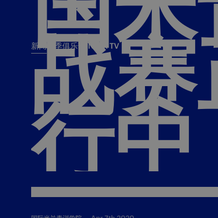
国米
战赛
新闻
赛季
俱乐部
INTER TV
新闻
赛季
俱乐
票务
所有新闻
团队
Tickets
行中
一线队
赛程 赛果
Season Pass
部
俱乐部
Season pass resale
Tickets and stadium
Change owner
国际米兰女子队
Siamo Noi Card