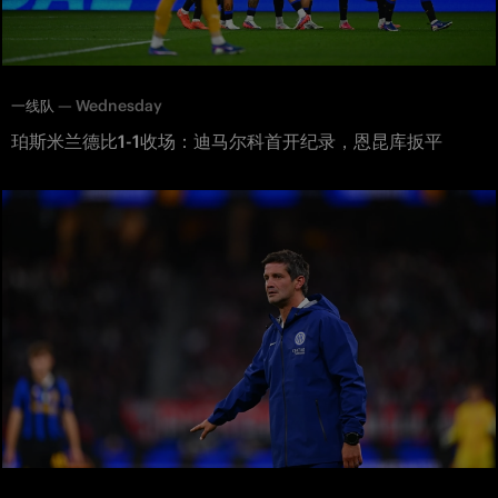
—
Wednesday
一线队
珀斯米兰德比1-1收场：迪马尔科首开纪录，恩昆库扳平