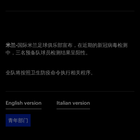
米兰-
国际米兰足球俱乐部宣布，在近期的新冠病毒检测
中，三名预备队球员检测结果呈阳性。
全队将按照卫生防疫命令执行相关程序。
English version
Italian version
青年部门