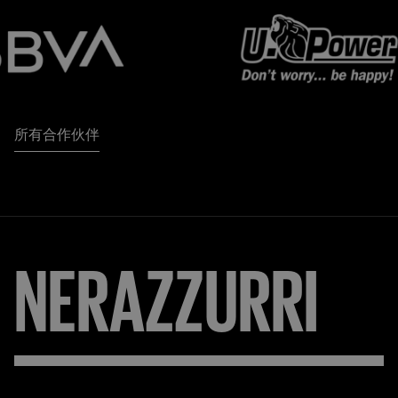
所有合作伙伴
NERAZZURRI