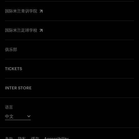
国际米兰青训学院
国际米兰足球学校
俱乐部
TICKETS
INTER STORE
语言
条款
隐私
缓存
Accessibility