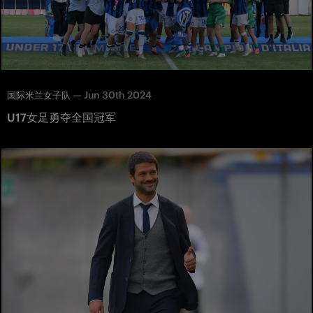
—
Jun 30th 2024
国际米兰女子队
U17女足勇夺全国冠军