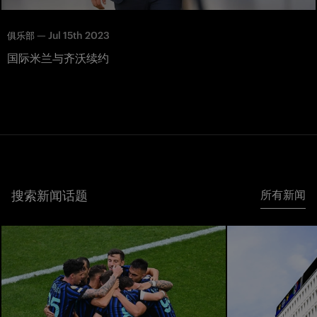
—
Jul 15th 2023
俱乐部
国际米兰与齐沃续约
搜索新闻话题
所有新闻