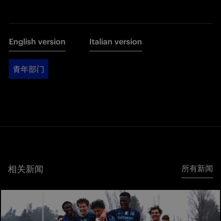
English version
Italian version
青年部门
相关新闻
所有新闻