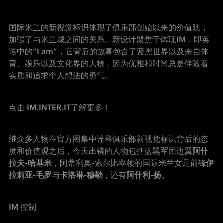
国际米兰的新视觉标识体现了俱乐部创始以来的价值观，
加强了与米兰城之间的关系。新设计聚焦于体现IM，即英
语中的“I am”，它背后的故事包含了蓝黑世界以及来自体
育、娱乐以及文化界的人物，因为优雅和时尚总是伴随着
实质和追求个人想法的勇气。
点击 
IM.INTER.IT
了解更多！
继众多人物在官方图集中诠释俱乐部新视觉标识背后的态
度和价值观之后，今天出镜的人物包括蓝黑军团边翼
阿什
拉夫
-哈基米
，阿蒂利奥-索尔比率领的国际米兰女足前锋
伊
拉莉亚
-
毛罗
与
卡洛琳
-穆勒
，还有
阿什利
-扬
。
IM 控制