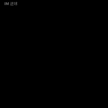
IM 进球