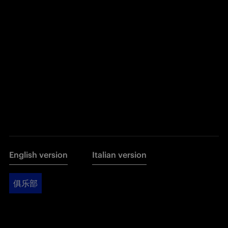
English version
Italian version
俱乐部