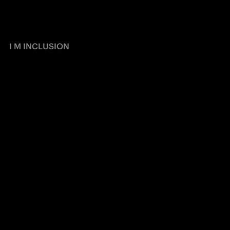
I M INCLUSION