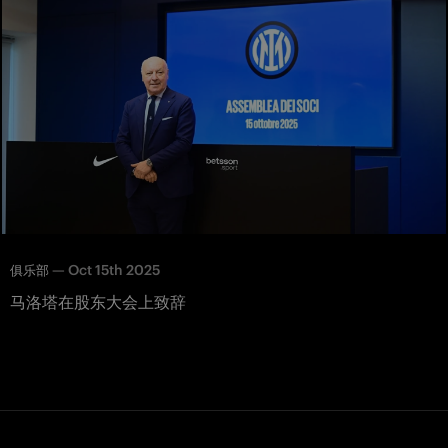
—
Oct 15th 2025
俱乐部
马洛塔在股东大会上致辞