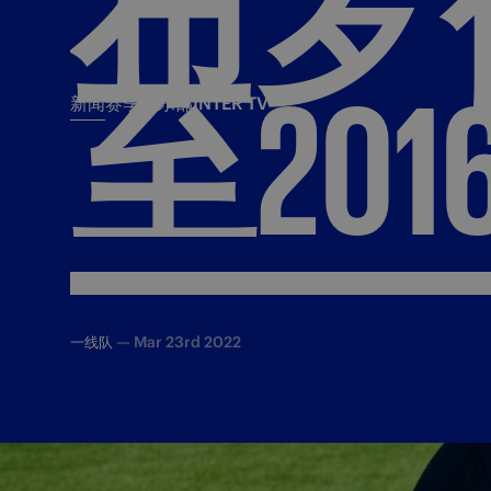
布罗
至201
新闻
赛季
俱乐部
INTER TV
新闻
赛季
俱乐
票务
所有新闻
团队
Tickets
一线队
赛程 赛果
Season Pass
部
俱乐部
Season pass resale
—
Mar 23rd 2022
一线队
Tickets and stadium
Change owner
国际米兰女子队
Siamo Noi Card