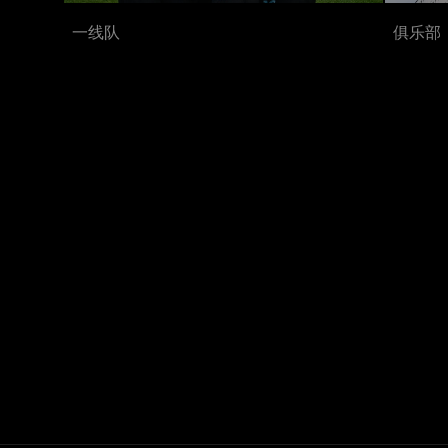
一线队
俱乐部