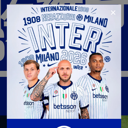
佐维
CLOSE
6年
U23
Matchday programme
Hospitality
国际米兰青训学院
Away matches
Youth sector
Hospitality Virtual Tour
Parking
合作伙伴
社区
国际米兰俱乐部