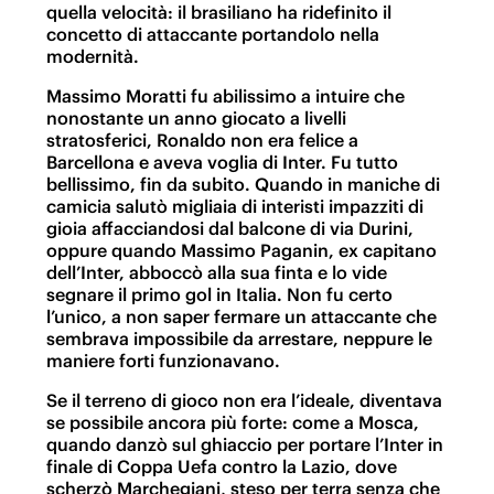
quella velocità: il brasiliano ha ridefinito il
concetto di attaccante portandolo nella
modernità.
Massimo Moratti fu abilissimo a intuire che
nonostante un anno giocato a livelli
stratosferici, Ronaldo non era felice a
Barcellona e aveva voglia di Inter. Fu tutto
bellissimo, fin da subito. Quando in maniche di
camicia salutò migliaia di interisti impazziti di
gioia affacciandosi dal balcone di via Durini,
oppure quando Massimo Paganin, ex capitano
dell’Inter, abboccò alla sua finta e lo vide
segnare il primo gol in Italia. Non fu certo
l’unico, a non saper fermare un attaccante che
sembrava impossibile da arrestare, neppure le
maniere forti funzionavano.
Se il terreno di gioco non era l’ideale, diventava
se possibile ancora più forte: come a Mosca,
quando danzò sul ghiaccio per portare l’Inter in
finale di Coppa Uefa contro la Lazio, dove
scherzò Marchegiani, steso per terra senza che