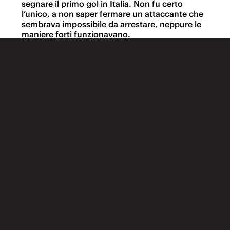
segnare il primo gol in Italia. Non fu certo
l’unico, a non saper fermare un attaccante che
sembrava impossibile da arrestare, neppure le
maniere forti funzionavano.
Se il terreno di gioco non era l’ideale, diventava
se possibile ancora più forte: come a Mosca,
quando danzò sul ghiaccio per portare l’Inter in
finale di Coppa Uefa contro la Lazio, dove
scherzò Marchegiani, steso per terra senza che
Ronaldo dovesse neppure toccare il pallone,
disorientato dalle finte di corpo. Alessandro
Nesta, uno dei più forti difensori della sua
generazione, gli chiese, con cortesia, se poteva
smettere di umiliarli tutti, che ormai la finale era
vinta.
Era a Parigi, e doveva essere l’antipasto per il
Mondiale, che invece arriverà soltanto quattro
anni dopo, con Ronaldo capocannoniere. Se ne
andò al Real Madrid, come Meazza giocherà per
il Milan, ma la storia lo ricorderà come Ronaldo
l’interista, quello che aveva fatto rasare i capelli