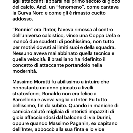
agli attaccanti apparsi nel primo secolo di gioco
del calcio. Anzi, un “fenomeno”, come cantava
la Curva Nord e come gli è rimasto cucito
addosso.
“Ronnie” era l’Inter, l’aveva rimessa al centro
dell’universo calcistico, vinse una Coppa Uefa e
mancò due scudetti di pochissimo, non tutto
per motivi dovuti ai limiti suoi e della squadra.
Nessuno aveva mai abbinato quella tecnica e
quella velocità: il brasiliano ha ridefinito il
concetto di attaccante portandolo nella
modernità.
Massimo Moratti fu abilissimo a intuire che
nonostante un anno giocato a livelli
stratosferici, Ronaldo non era felice a
Barcellona e aveva voglia di Inter. Fu tutto
bellissimo, fin da subito. Quando in maniche di
camicia salutò migliaia di interisti impazziti di
gioia affacciandosi dal balcone di via Durini,
oppure quando Massimo Paganin, ex capitano
dell’Inter, abboccò alla sua finta e lo vide