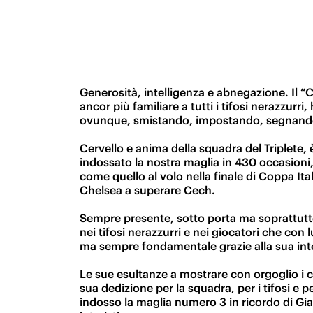
Generosità, intelligenza e abnegazione. Il 
ancor più familiare a tutti i tifosi nerazzur
ovunque, smistando, impostando, segnando e 
Cervello e anima della squadra del Triplete, è
indossato la nostra maglia in 430 occasioni,
come quello al volo nella finale di Coppa It
Chelsea a superare Cech.
Sempre presente, sotto porta ma soprattutto 
nei tifosi nerazzurri e nei giocatori che co
ma sempre fondamentale grazie alla sua intel
Le sue esultanze a mostrare con orgoglio i col
sua dedizione per la squadra, per i tifosi e 
indosso la maglia numero 3 in ricordo di Giaci