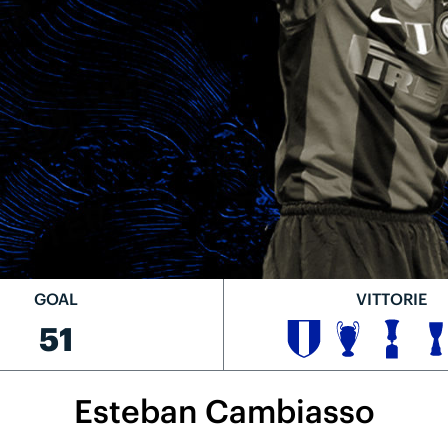
GOAL
VITTORIE
51
Esteban Cambiasso