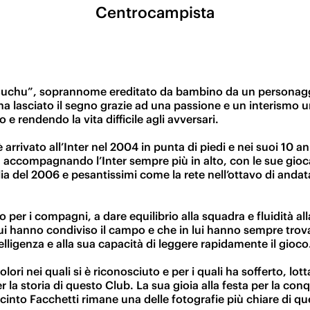
Centrocampista
“Cuchu”, soprannome ereditato da bambino da un personaggi
ri, ha lasciato il segno grazie ad una passione e un interismo
rendendo la vita difficile agli avversari.
 arrivato all’Inter nel 2004 in punta di piedi e nei suoi 10 an
 accompagnando l’Inter sempre più in alto, con le sue giocate
alia del 2006 e pesantissimi come la rete nell’ottavo di an
per i compagni, a dare equilibrio alla squadra e fluidità a
n lui hanno condiviso il campo e che in lui hanno sempre tro
ligenza e alla sua capacità di leggere rapidamente il gioco
ori nei quali si è riconosciuto e per i quali ha sofferto, lot
per la storia di questo Club. La sua gioia alla festa per la 
nto Facchetti rimane una delle fotografie più chiare di quello