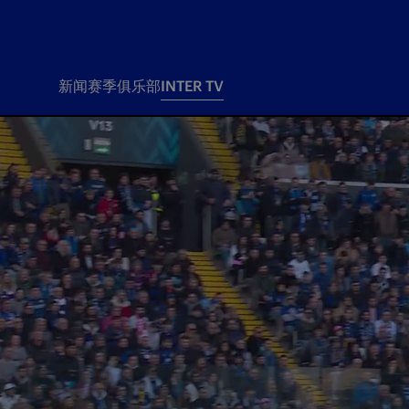
新闻
赛季
俱乐部
INTER TV
新闻
赛季
俱乐
票务
所有新闻
团队
Tickets
一线队
赛程 赛果
Season Pass
部
俱乐部
Season pass resale
Tickets and stadium
Change owner
国际米兰女子队
Siamo Noi Card