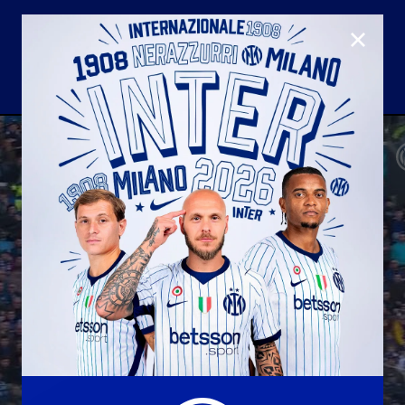
CLOSE
U23
Matchday programme
Hospitality
国际米兰青训学院
Away matches
Youth sector
Hospitality Virtual Tour
Parking
合作伙伴
社区
国际米兰俱乐部