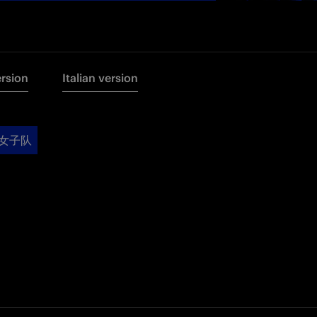
ersion
Italian version
女子队