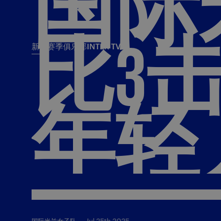
国际
比3
新闻
赛季
俱乐部
INTER TV
新闻
赛季
俱乐
票务
所有新闻
团队
Tickets
年轻
一线队
赛程 赛果
Season Pass
部
俱乐部
Season pass resale
Tickets and stadium
Change owner
国际米兰女子队
Siamo Noi Card