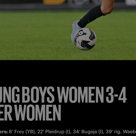
NG BOYS WOMEN 3-4
TER WOMEN
rs: 
8’ Frey (YB), 22’ Pleidrup (I), 34’ Bugeja (I), 39’ rig. Waebe