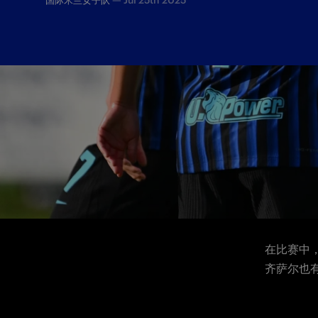
—
Jul 25th 2025
国际米兰女子队
国际米兰
得了开门
在比赛中
齐萨尔也