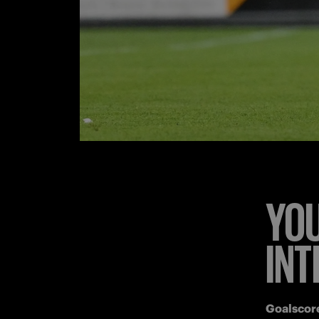
YOU
IN
Goalscore