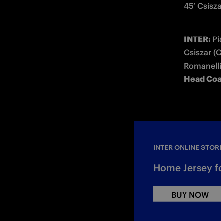
45’ Csisza
INTER: 
Pi
Csiszar (C
Head Coa
INTER ONLINE STOR
Home Jersey f
BUY NOW