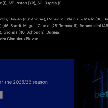
r (I), 55’ Josten (YB), 60’ Bugeja (I).
azza; Bowen (46’ Andres), Consolini, Pleidrup; Merlo (46’ Bart
) (46’ Santi), Magull, Giudici (28’ Tomaselli), Robustellini (46’
ch:
 Gianpiero Piovani.
E
or the 2025/26 season