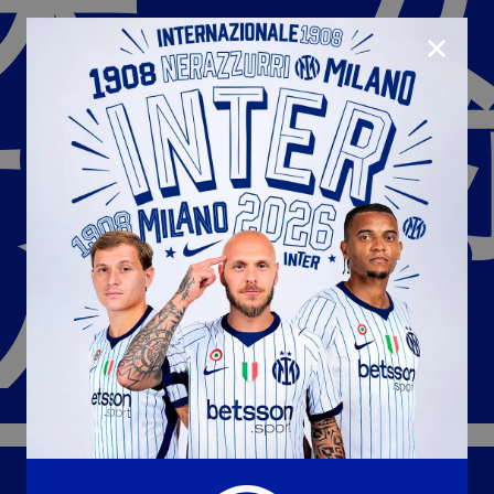
米兰女
CLOSE
击败伯
U23
Matchday programme
Hospitality
国际米兰青训学院
Away matches
人
Youth sector
Hospitality Virtual Tour
Parking
合作伙伴
社区
国际米兰俱乐部