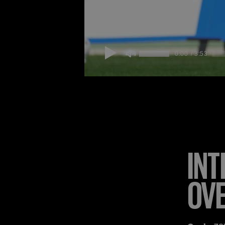
INT
OV