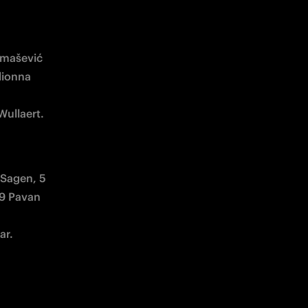
omašević 
lionna 
 Sagen, 5 
9 Pavan 