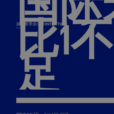
国际
比1
新闻
赛季
俱乐部
INTER TV
新闻
赛季
俱乐
票务
所有新闻
团队
Tickets
足
一线队
赛程 赛果
Season Pass
部
俱乐部
Season pass resale
Tickets and stadium
Change owner
国际米兰女子队
Siamo Noi Card