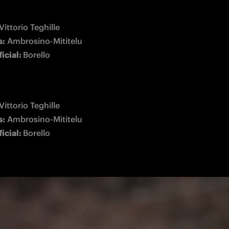
s:
icial: 
Borello
s:
icial: 
Borello