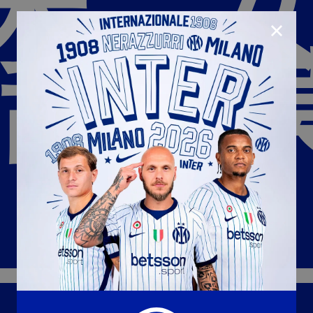
米兰女
CLOSE
不敌科
U23
Matchday programme
Hospitality
国际米兰青训学院
Away matches
Youth sector
Hospitality Virtual Tour
Parking
合作伙伴
社区
国际米兰俱乐部