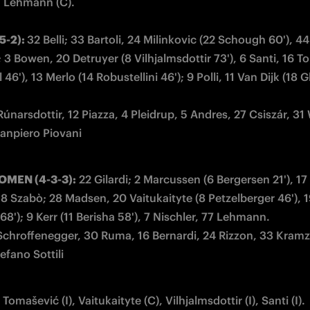
' Lehmann (C).
5-2): 
32 Belli; 33 Bartoli, 24 Milinkovic (22 Schough 60'), 44 
 3 Bowen, 20 Detruyer (8 Vilhjalmsdottir 73'), 6 Santi, 16 T
 46'), 13 Merlo (14 Robustellini 46'); 9 Polli, 11 Van Dijk (18 G
ianpiero Piovani
MEN (4-3-3):
 22 Gilardi; 2 Marcussen (6 Bergersen 21'), 17
8 Szabò; 28 Madsen, 20 Vaitukaityte (8 Petzelberger 46'), 1
tefano Sottili
 Tomašević (I), Vaitukaityte (C), Vilhjalmsdottir (I), Santi (I).