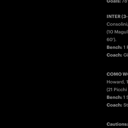
Goals: 
78
INTER (3-
Consolini;
(10 Magull
Bench:
Coach:
 G
COMO WO
Howard, 1
Bench: 
Coach:
 S
Cautions: