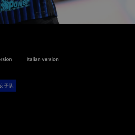
ersion
Italian version
女子队