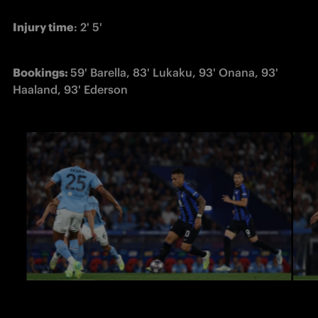
Injury time
: 2' 5'
Bookings: 
59' Barella, 83' Lukaku, 93' Onana, 93' 
Haaland, 93' Ederson