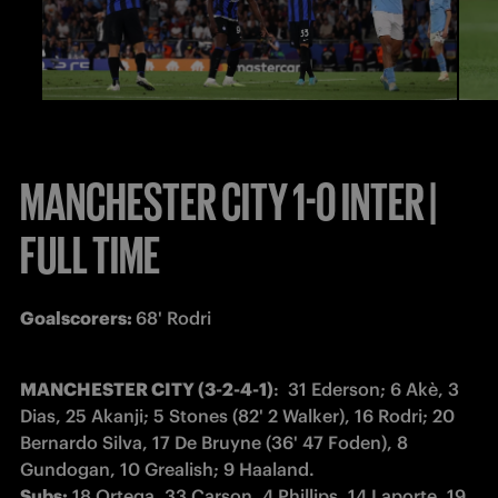
MANCHESTER CITY 1-0 INTER |
FULL TIME
Goalscorers: 
68' Rodri 
MANCHESTER CITY (3-2-4-1)
:  31 Ederson; 6 Akè, 3 
Dias, 25 Akanji; 5 Stones (82' 2 Walker), 16 Rodri; 20 
Bernardo Silva, 17 De Bruyne (36' 47 Foden), 8 
Subs:
 18 Ortega, 33 Carson, 4 Phillips, 14 Laporte, 19 