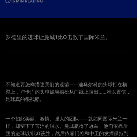
16 MIN READING
罗德里的进球让曼城1比0击败了国际米兰。
不知道要怎样描述我们的遗憾——迪马尔科的头球打在横
梁上，卢卡库的头球被埃德松从门线上挡出……难以置信，
足球真的很残酷。
一个如此美丽、激情、强大的团队——就如同国际米兰一
样，却留下了苦涩的泪水。曼城赢得了冠军，他们依靠后
腰的进球以1比0获胜，然后依靠门将和中卫的发挥保持到