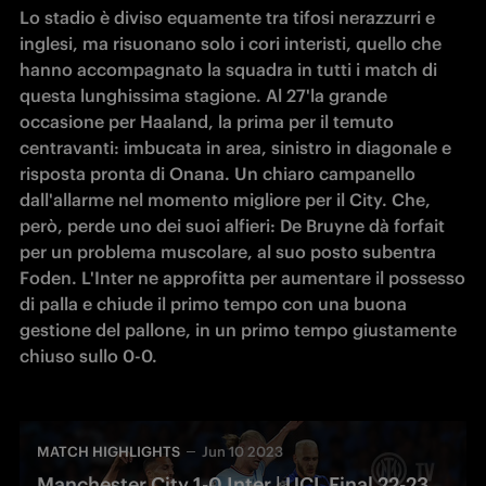
Lo stadio è diviso equamente tra tifosi nerazzurri e 
inglesi, ma risuonano solo i cori interisti, quello che 
hanno accompagnato la squadra in tutti i match di 
questa lunghissima stagione. Al 27'la grande 
occasione per Haaland, la prima per il temuto 
centravanti: imbucata in area, sinistro in diagonale e 
risposta pronta di Onana. Un chiaro campanello 
dall'allarme nel momento migliore per il City. Che, 
però, perde uno dei suoi alfieri: De Bruyne dà forfait 
per un problema muscolare, al suo posto subentra 
Foden. L'Inter ne approfitta per aumentare il possesso 
di palla e chiude il primo tempo con una buona 
gestione del pallone, in un primo tempo giustamente 
MATCH HIGHLIGHTS
Jun 10 2023
Manchester City 1-0 Inter | UCL Final 22-23 | Highlights