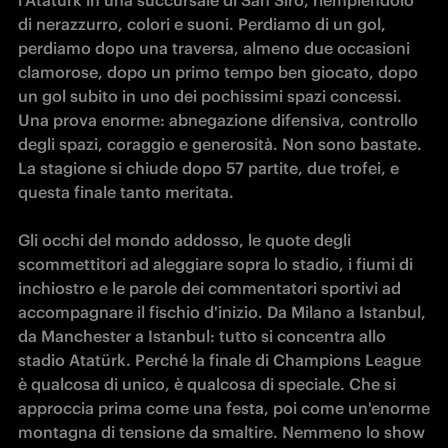
l'Ataturk in una succursale di San Siro, riempiendolo 
di nerazzurro, colori e suoni. Perdiamo di un gol, 
perdiamo dopo una traversa, almeno due occasioni 
clamorose, dopo un primo tempo ben giocato, dopo 
un gol subito in uno dei pochissimi spazi concessi. 
Una prova enorme: abnegazione difensiva, controllo 
degli spazi, coraggio e generosità. Non sono bastate. 
La stagione si chiude dopo 57 partite, due trofei, e 
questa finale tanto meritata.

Gli occhi del mondo addosso, le quote degli 
scommettitori ad aleggiare sopra lo stadio, i fiumi di 
inchiostro e le parole dei commentatori sportivi ad 
accompagnare il fischio d'inizio. Da Milano a Istanbul, 
da Manchester a Istanbul: tutto si concentra allo 
stadio Atatürk. Perché la finale di Champions League 
è qualcosa di unico, è qualcosa di speciale. Che si 
approccia prima come una festa, poi come un'enorme 
montagna di tensione da smaltire. Nemmeno lo show 