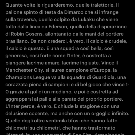
Quante volte le riguarderemo, quelle traiettorie. Il 
pallone spinto di testa da Dimarco che si infrange 
sulla traversa, quello colpito da Lukaku che viene 
tolto dalla linea da Ederson, quello della disperazione 
di Robin Gosens, allontanato dalle mani del portiere 
brasiliano. Da non crederci, è vero. Il calcio è crudele, 
il calcio è questo. E una squadra così bella, così 
generosa, così forte come l'Inter, è costretta a 
piangere lacrime amare, lacrime ingiuste. Vince il 
Manchester City, si laurea campione d'Europa: la 
Champions League va alla squadra di Guardiola, una 
corazzata piena di campioni e di bel gioco che vince 1-
0 grazie al gol di un mediano, e poi è costretta ad 
aggrapparsi ai pali e alle parate del proprio portiere. 
L'Inter perde, è vero. E chiude la stagione con una 
delusione cocente, ma anche con un orgoglio infinito. 
Quello degli oltre ventimila tifosi che hanno fatto 
chilometri su chilometri, che hanno trasformato 