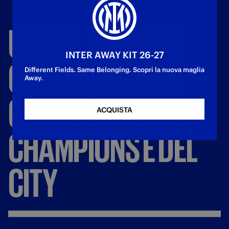
UN
GOL
DI
RODRI
INTER AWAY KIT 26-27
CONDANNA
UNA
Different Fields. Same Belonging. Scopri la nuova maglia
Away.
GRANDE
INTER:
LA
ACQUISTA
CHAMPIONS
È
DEL
CITY