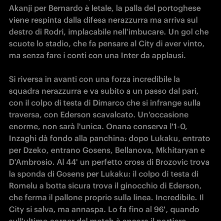
Akanji per Bernardo è letale, la palla del portoghese 
viene respinta dalla difesa nerazzurra ma arriva sul 
destro di Rodri, implacabile nell'imbucare. Un gol che 
scuote lo stadio, che fa pensare al City di aver vinto, 
ma senza fare i conti con una Inter da applausi.

Si riversa in avanti con una forza incredibile la 
squadra nerazzurra e va subito a un passo dal pari, 
con il colpo di testa di Dimarco che si infrange sulla 
traversa, con Ederson scavalcato. Un'occasione 
enorme, non sarà l'unica. Onana conserva l'1-0, 
Inzaghi dà fondo alla panchina: dopo Lukaku, entrato 
per Dzeko, entrano Gosens, Bellanova, Mkhitaryan e 
D'Ambrosio. Al 44' un perfetto cross di Brozovic trova 
la sponda di Gosens per Lukaku: il colpo di testa di 
Romelu a botta sicura trova il ginocchio di Ederson, 
che ferma il pallone proprio sulla linea. Incredibile. Il 
City si salva, ma annaspa. Lo fa fino al 96', quando 
sull'ultimo corner del match è ancora il portiere 