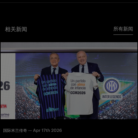
相关新闻
所有新闻
—
Apr 17th 2026
国际米兰传奇