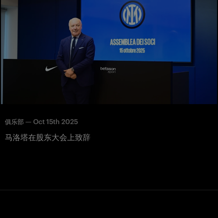
—
Oct 15th 2025
俱乐部
马洛塔在股东大会上致辞