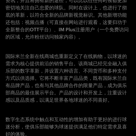
资讯，并且将拥有新的途径，可以比以往任何时候都更加
密切地关注自己忠爱的球队。同时在设计上，也进行了彻
底的革新，以符合全新的品牌新视觉标识。其他新增功能
还包括：视频点播（可直接在网站进行观看，这要归功于
全新整合的OTT平台）、IM Plus注册用户（一个免费访问
的区域，允许粉丝访问独家内容）。
国际米兰全新在线商城也重新定义了在线购物，以球迷的
需求为核心提供前沿的销售平台。该商城已经完全融入俱
乐部的数字革新，并设置六种语言、不同货币和多种支付
方式以供选择。它将不断丰富产品品类，既有国际米兰自
有品牌产品，也有与其他品牌合作的限量产品，成为俱乐
部商品的最佳展示平台。产品的设计和开发上，注重设计
感以及品质感，以满足世界各地球迷的不同喜好。
数字生态系统中触点和互动性的增加有助于更好的进行球
迷分析，使俱乐部能够为球迷提供满足他们特定需求及喜
好的体验。