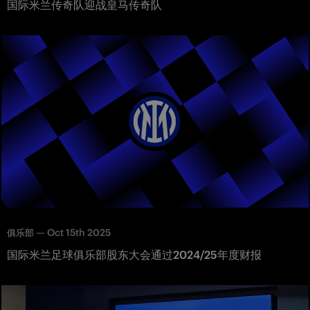
国际米兰传奇队迎战皇马传奇队
—
Oct 15th 2025
俱乐部
国际米兰足球俱乐部股东大会通过2024/25年度财报