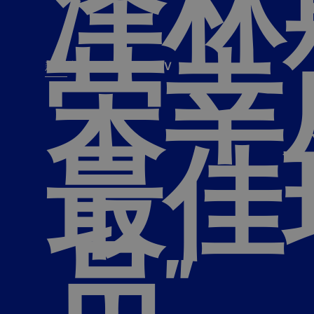
泽林
荣幸
新闻
赛季
俱乐部
INTER TV
新闻
赛季
俱乐
票务
所有新闻
团队
Tickets
最佳
一线队
赛程 赛果
Season Pass
部
俱乐部
Season pass resale
Tickets and stadium
Change owner
员”
国际米兰女子队
Siamo Noi Card