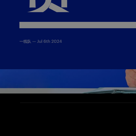
—
Jul 6th 2024
一线队
The first words from the new Nerazzurri