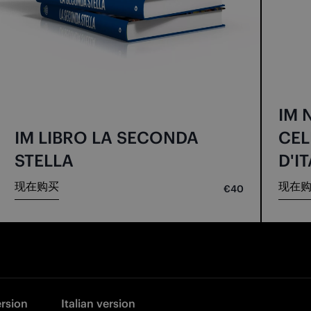
IM 
IM LIBRO LA SECONDA
CEL
STELLA
D'I
现在购买
现在
€40
ersion
Italian version