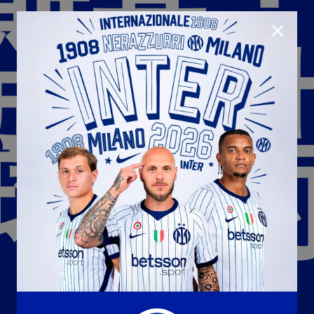
斯基：
CLOSE
成为
U23
Matchday programme
Hospitality
国际米兰青训学院
Away matches
球队
Youth sector
Hospitality Virtual Tour
Parking
合作伙伴
社区
国际米兰俱乐部