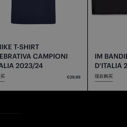
NIKE T-SHIRT
EBRATIVA CAMPIONI
IM BANDI
TALIA 2023/24
D'ITALIA 
购买
现在购买
€29.99