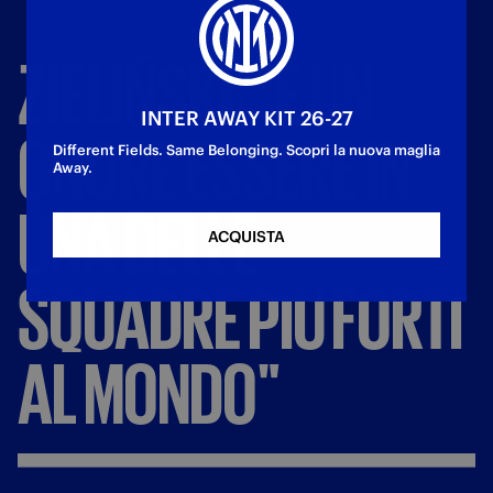
ZIELIŃSKI:
"È
UN
INTER AWAY KIT 26-27
ONORE
ESSERE
IN
Different Fields. Same Belonging. Scopri la nuova maglia
Away.
UNA
DELLE
ACQUISTA
SQUADRE
PIÙ
FORTI
AL
MONDO"