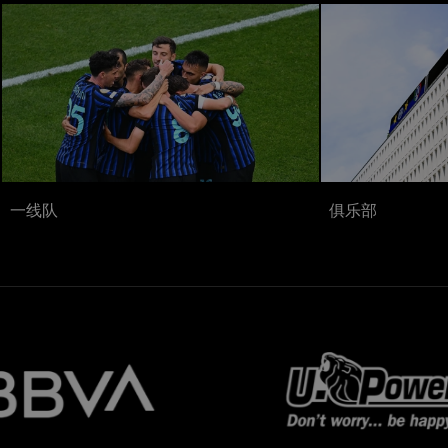
一线队
俱乐部