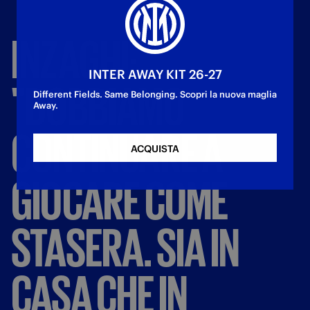
INZAGHI:
INTER AWAY KIT 26-27
"DOBBIAMO
Different Fields. Same Belonging. Scopri la nuova maglia
Away.
CONTINUARE
A
ACQUISTA
GIOCARE
COME
STASERA.
SIA
IN
CASA
CHE
IN