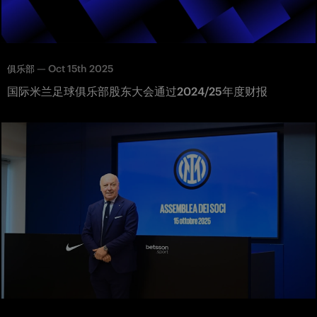
—
Oct 15th 2025
俱乐部
国际米兰足球俱乐部股东大会通过2024/25年度财报