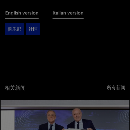
English version
Italian version
俱乐部
社区
相关新闻
所有新闻