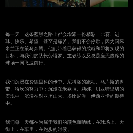
每一天，这条蓝黑之路上都会增添一份精彩：比赛、进
球、快乐、希望，甚至是痛苦。我们不会停歇，因为国际
米兰正在策马奔腾。他们带着已获得的成就和即将实现的
目标，与我们的队长劳塔罗、主教练以及总是座无虚席的
球场一同飞速前行。
我们沉浸在费德里科的传中、尼科洛的跑动、马库斯的盘
带、哈坎的努力中；沉浸在米歇拉、莉娜、贝亚特里切的
表现中；沉浸在对亚历山大、埃比尼泽、伊西亚卡的期待
中。
我们每一天都在为属于我们的颜色而呐喊，在球场上、大
街上，在车里，在跑步的时候。