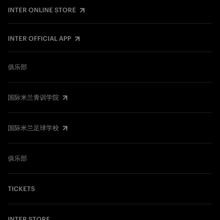
INTER ONLINE STORE
INTER OFFICIAL APP
俱乐部
国际米兰青训学院
国际米兰足球学校
俱乐部
TICKETS
INTER STORE