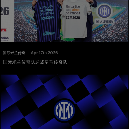
—
Apr 17th 2026
国际米兰传奇
国际米兰传奇队迎战皇马传奇队