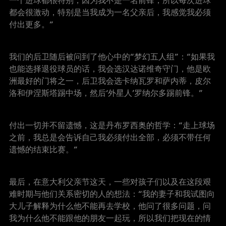
一个进球都很特别，因为我不是一名前锋，所以每次进球
都会很激动，特别是当我成为一名父亲后，我感觉我必须
付出更多。”
我们的后卫随后被问到了他心中的“梦幻五人组”：“如果我
也能选择退役球员的话，我会选汉达诺维奇守门，他是欧
洲最好的门将之一，后卫我会选卡纳瓦罗和萨内蒂，皮尔
洛和伊涅斯塔踢中场，然后‘外星人’罗纳尔多踢前锋。”
付出一切并不留遗憾，这是丹布罗西奥的哲学：“走上球场
之前，我总是会告诉自己我必须付出全部，必须不带任何
遗憾的结束比赛。”
最后，在意大利父亲节这天，一些对孩子们以及在这段艰
难时期与他们关系密切的人的想法：“我的妻子和我试图向
大儿子解释为什么他不能再去学校，他问了很多问题，问
我为什么他不能跟他的朋友一起玩，所以我们把现在的情