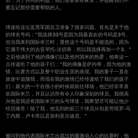
势，为了共同的利益，我们需要留在家里，并提醒我们不
要忘记那些需要帮助的人。
球迷给这位蓝黑军团后卫准备了很多问题。首先是关于他
的球衣号码：“
我选择
33号是因为我最喜欢的号码是3号
。
但当我来到国际米兰时，显然这个号码是不能选的，因为
它属于伟大的吉亚琴托-法切蒂，所以我选择再加一个3。
”
之后他谈到了他的偶像们以及他对国米的热爱，他将这一
点传递给了他的孩子们：“我的偶像是萨内蒂，因为他的激
情、比赛方式以及整个职业生涯的表现。我的妻子一直在
旅途中追随我，而现在我的激情已经传递给了我们的孩子
们：最大的一个在很小的时候就前往球场，他已经非常喜
欢国际米兰，并且认识所有令人印象深刻的球员。我很高
兴他是我还有国际米兰的头号球迷，我希望尽可能让他少
经历痛苦！除了我，
他见到的前三个球员分别是劳塔罗
-马
丁内斯
，卢卡库以及加利亚尔迪尼。
”
被问到他代表国际米兰出战过的最激动人心的比赛时，他