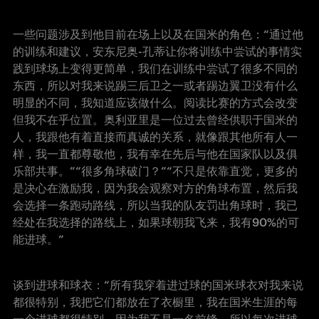
一些问题涉及到他目前在场上以及在国米的角色：“通过他
的训练和建议，安东尼奥
-孔蒂让你将训练中尝试的事情实
践到球场上变得更简单，我们在训练中尝试了很多不同的
东西，所以对我来说踢三后卫之一或者踢边翼卫没有什么
明显的不同，我知道应该做什么。阅读比赛的方式会改变
但我不在乎位置。奥利亚里是一位过去曾经供职于国米的
人，我跟他有着直接而真诚的关系，就像跟其他所有人一
样，我一直都尊敬他，我有幸在先后与他在国家队以及俱
乐部共事。
”“很多角球破门？”“不只是依靠直觉，更多的
是决心在激励我，因为我会观察对方的角球布置，然后我
会选择一条跑动路线，所以当我的队友罚出角球时，我已
经处在我选择的路线上，如果球朝我飞来，
我有
90
%的可
能进球。
”
谈到进球和球衣：“所有我穿着进过球的国米球衣对我来说
都很特别，我把它们都放在了衣橱里，我在国米生涯的每