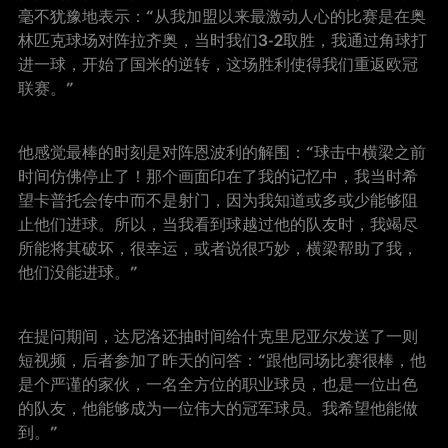
毫不犹豫地表示：“从我加盟以来最激动人心的比赛是在奥
林匹克球场对阵拉齐奥，
当时我们
3-2取胜
，我通过角球打
进一球，开始了国米的逆转，这场胜利使得我们重返欧冠
联赛。
”
他感觉最棒的时刻是对阵恩波利的解围：“球击中横梁之前
时间仿佛停止了！那个画面印在了我的记忆中，我当时希
望卡普托会传中而不是射门，因为我知道或多或少能够阻
止他们进球。所以，当我看到球越过他的队友时，我竭尽
所能将其破坏，很幸运，或者说很巧妙，横梁帮助了我，
他们没能进球。”
在提问期间，达尼洛还抽时间给什克里尼亚尔发送了一则
短视频，后者参加了昨天的问答：“跟他同场比赛很棒，他
是个严谨的家伙，一名全方位的职业球员，也是一位出色
的队友，他能够成为一位伟大的冠军球员。我希望他能做
到。”