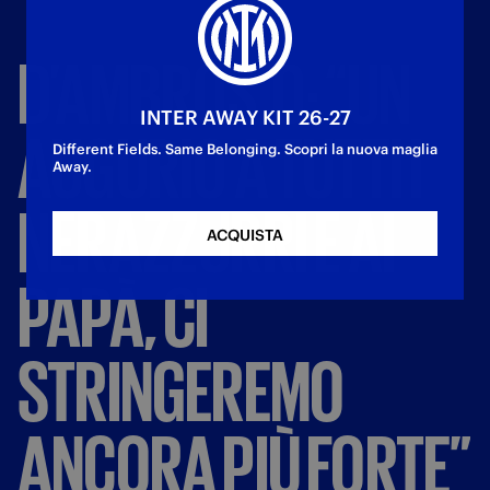
D’AMBROSIO:
“UN
INTER AWAY KIT 26-27
AUGURIO
A
TUTTI
I
Different Fields. Same Belonging. Scopri la nuova maglia
Away.
NERAZZURRI
E
AI
ACQUISTA
PAPÀ,
CI
STRINGEREMO
ANCORA
PIÙ
FORTE”