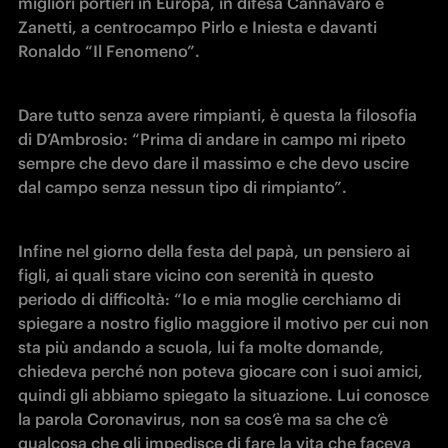
migliori portieri in Europa, in difesa Cannavaro e 
Zanetti, a centrocampo Pirlo e Iniesta e davanti 
Ronaldo “Il Fenomeno”.
Dare tutto senza avere rimpianti, è questa la filosofia 
di D’Ambrosio: “Prima di andare in campo mi ripeto 
sempre che devo dare il massimo e che devo uscire 
dal campo senza nessun tipo di rimpianto”.
Infine nel giorno della festa del papà, un pensiero ai 
figli, ai quali stare vicino con serenità in questo 
periodo di difficoltà: “Io e mia moglie cerchiamo di 
spiegare a nostro figlio maggiore il motivo per cui non 
sta più andando a scuola, lui fa molte domande, 
chiedeva perché non poteva giocare con i suoi amici, 
quindi gli abbiamo spiegato la situazione. Lui conosce 
la parola Coronavirus, non sa cos’è ma sa che c’è 
qualcosa che gli impedisce di fare la vita che faceva 