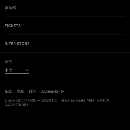
俱乐部
TICKETS
INTER STORE
语言
条款
隐私
缓存
Accessibility
Copyright © 1995 — 2026 F.C. Internazionale Milano P.IVA
04231750151