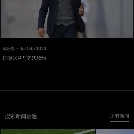
—
Jul 15th 2023
俱乐部
国际米兰与齐沃续约
搜索新闻话题
所有新闻