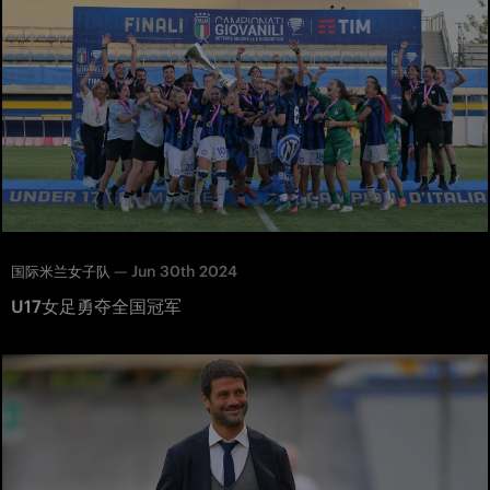
—
Jun 30th 2024
国际米兰女子队
U17女足勇夺全国冠军