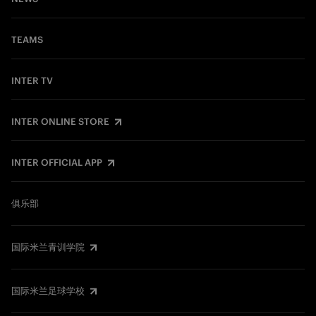
TEAMS
INTER TV
INTER ONLINE STORE
INTER OFFICIAL APP
俱乐部
国际米兰青训学院
国际米兰足球学校