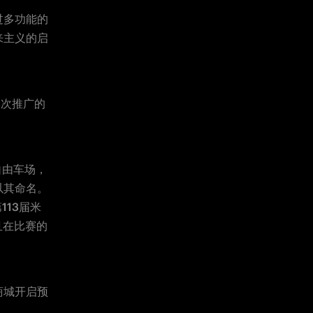
过多功能的
来主义的启
本次推广的
自由车场，
以其命名。
13届米
并且在比赛的
商城开启预