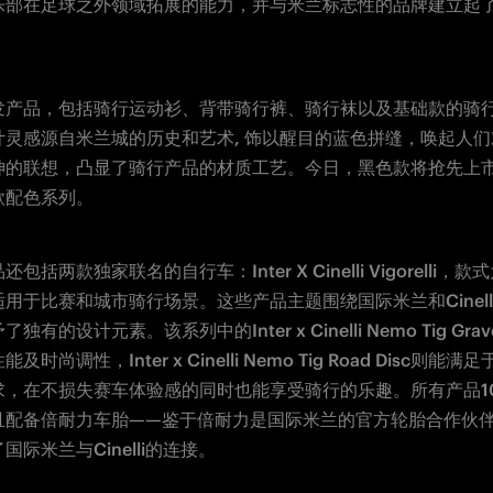
乐部在足球之外领域拓展的能力，并与米兰标志性的品牌建立起
发产品，包括骑行运动衫、背带骑行裤、骑行袜以及基础款的骑
计灵感源自米兰城的历史和艺术, 饰以醒目的蓝色拼缝，唤起人
神的联想，凸显了骑行产品的材质工艺。今日，黑色款将抢先上
款配色系列。
包括两款独家联名的自行车：Inter X Cinelli Vigorelli，
用于比赛和城市骑行场景。这些产品主题围绕国际米兰和Cinell
独有的设计元素。该系列中的Inter x Cinelli Nemo Tig Gra
及时尚调性，Inter x Cinelli Nemo Tig Road Disc则能
求，在不损失赛车体验感的同时也能享受骑行的乐趣。所有产品1
且配备倍耐力车胎——鉴于倍耐力是国际米兰的官方轮胎合作伙
国际米兰与Cinelli的连接。