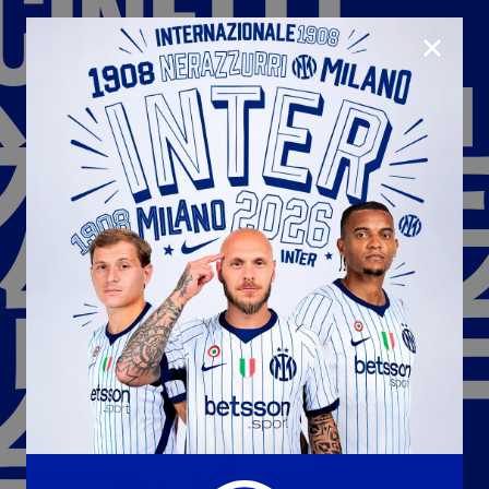
CINELLI,
CLOSE
米兰
U23
Matchday programme
Hospitality
国际米兰青训学院
Away matches
兰制造”
Youth sector
Hospitality Virtual Tour
Parking
合作伙伴
社区
合作
国际米兰俱乐部