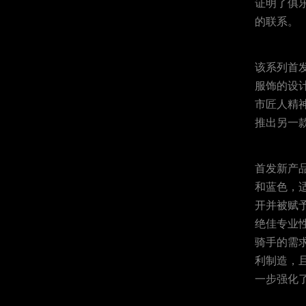
证明了俱
的联系。
该系列首
服饰的设
市匠人精
推出另一
首发新产品还
和蓝色，适
开并被赋予了
绝佳专业性能
骑手的需
利制造，
一步强化了