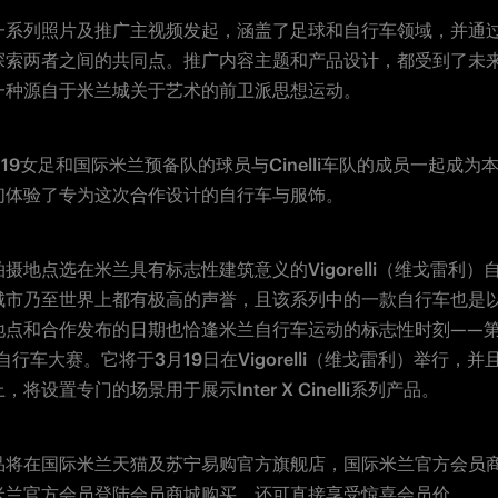
一系列照片及推广主视频发起，涵盖了足球和自行车领域，并通
探索两者之间的共同点。推广内容主题和产品设计，都受到了未
一种源自于米兰城关于艺术的前卫派思想运动。
19女足和国际米兰预备队的球员与Cinelli车队的成员一起成为
们体验了专为这次合作设计的自行车与服饰。
摄地点选在米兰具有标志性建筑意义的Vigorelli（维戈雷利）
城市乃至世界上都有极高的声誉，且该系列中的一款自行车也是
地点和合作发布的日期也恰逢米兰自行车运动的标志性时刻——第1
自行车大赛。它将于3月19日在Vigorelli（维戈雷利）举行，
将设置专门的场景用于展示Inter X Cinelli系列产品。
品将在国际米兰天猫及苏宁易购官方旗舰店，国际米兰官方会员
米兰官方会员登陆会员商城购买，还可直接享受惊喜会员价。