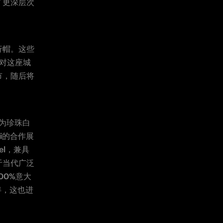
了更深层次
行帽。这些
们对这座城
市，随后将
款式为珍珠白
i的合作展
vel，兼具
满足于当代广泛
00%意大
伴，这也进