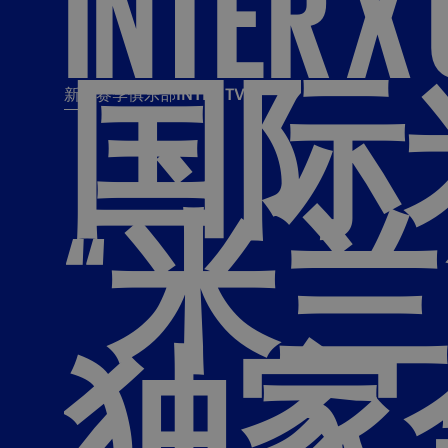
INTER
X
国际
新闻
赛季
俱乐部
INTER TV
新闻
赛季
俱乐
票务
所有新闻
团队
Tickets
“米
一线队
赛程 赛果
Season Pass
部
俱乐部
Season pass resale
Tickets and stadium
Change owner
独家
国际米兰女子队
Siamo Noi Card