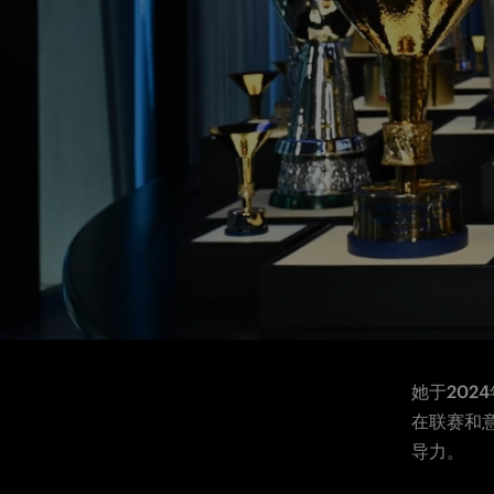
国际米兰官方宣布，这位2004年出生的波斯
国际米兰
这位出生于
她于20
在联赛和
导力。