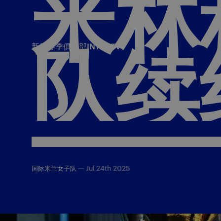
米林
新闻
赛季
俱乐部
INTER TV
队续约
新闻
赛季
俱乐
票务
所有新闻
团队
Tickets
一线队
赛程 赛果
Season Pass
部
俱乐部
Season pass resale
Tickets and stadium
Change owner
—
Jul 24th 2025
国际米兰女子队
国际米兰女子队
Siamo Noi Card