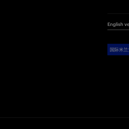
English v
国际米兰