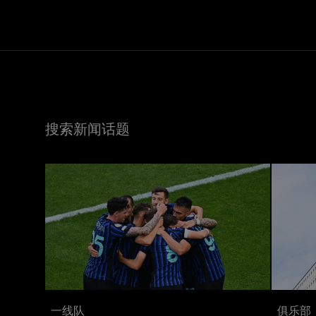
搜索新闻话题
一线队
俱乐部