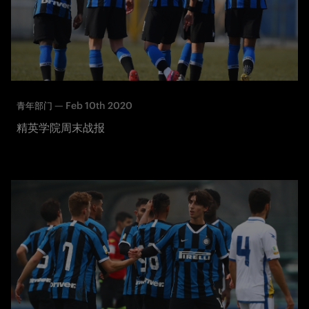
—
Feb 10th 2020
青年部门
精英学院周末战报