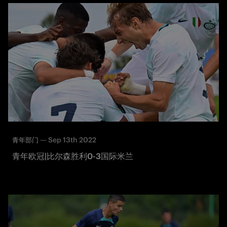
—
Sep 13th 2022
青年部门
青年欧冠|比尔森胜利0-3国际米兰