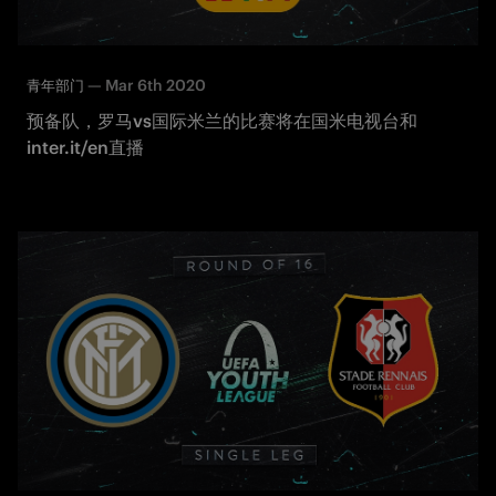
—
Mar 6th 2020
青年部门
预备队，罗马vs国际米兰的比赛将在国米电视台和
inter.it/en直播