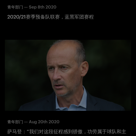
—
Sep 8th 2020
青年部门
2020/21赛季预备队联赛，蓝黑军团赛程
—
Aug 20th 2020
青年部门
萨马登：“我们对这段征程感到骄傲，功劳属于球队和主