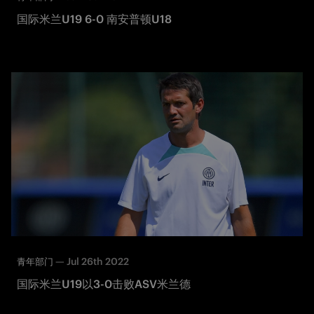
国际米兰U19 6-0 南安普顿U18
—
Jul 26th 2022
青年部门
国际米兰U19以3-0击败ASV米兰德