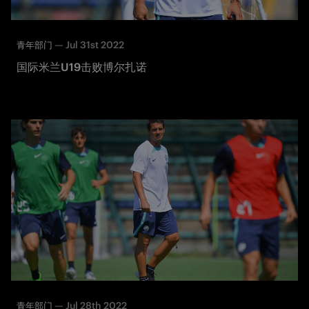
—
Jul 31st 2022
青年部门
国际米兰U19击败博尔扎诺
—
Jul 28th 2022
青年部门