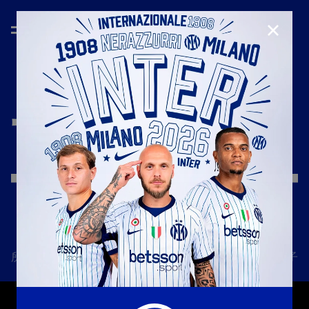
CLOSE
青年部门
所有新闻
一线队
俱乐部
票务
国际米兰女子队