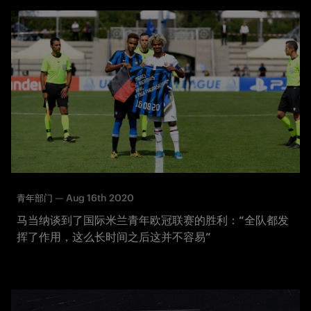
—
Aug 16th 2020
青年部门
马当纳谈到了国际米兰青年欧冠联赛的胜利：“全队都发
挥了作用，这么长时间之后这并不容易”