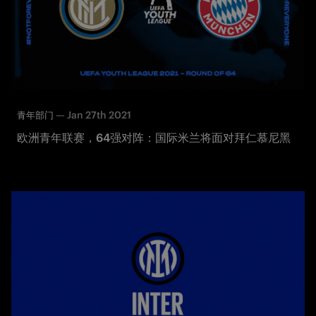
—
Jan 27th 2021
青年部门
欧洲青年联赛，64强对阵：国际米兰将面对拜仁慕尼黑