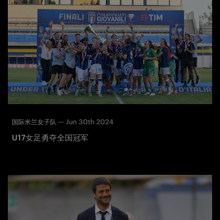
—
Jun 30th 2024
国际米兰女子队
U17女足勇夺全国冠军