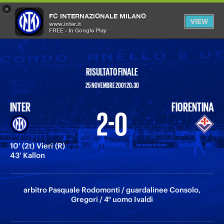
×
OPEN
FC INTERNAZIONALE MILANO
VIEW
MENU
www.inter.it
FREE - In Google Play
RISULTATO FINALE
25 NOVEMBRE 2001 20:30
INTER
FIORENTINA
2-0
10' (2t) Vieri (R)
43' Kallon
arbitro Pasquale Rodomonti / guardalinee Consolo,
Gregori / 4° uomo Ivaldi