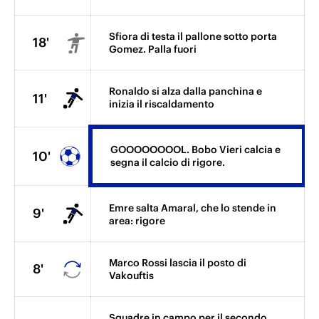
Sfiora di testa il pallone sotto porta
18'
Gomez. Palla fuori
Ronaldo si alza dalla panchina e
11'
inizia il riscaldamento
GOOOOOOOOL. Bobo Vieri calcia e
10'
segna il calcio di rigore.
Emre salta Amaral, che lo stende in
9'
area: rigore
Marco Rossi lascia il posto di
8'
Vakouftis
Squadre in campo per il secondo