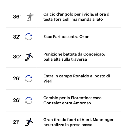
Calcio d'angolo per i viola: sfiora di
36'
testa Torricelli ma manda a lato
32'
Esce Farinos entra Okan
Punizione battuta da Conceiçao:
30'
palla alta sulla traversa
Entra in campo Ronaldo al posto di
26'
Vieri
Cambio per la Fiorentina: esce
26'
Gonzalez entra Amoroso
Gran tiro da fuori di Vieri. Manninger
21'
neutralizza in presa bassa.