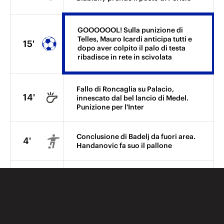
GOOOOOOL! Sulla punizione di
Telles, Mauro Icardi anticipa tutti e
15'
dopo aver colpito il palo di testa
ribadisce in rete in scivolata
Fallo di Roncaglia su Palacio,
14'
innescato dal bel lancio di Medel.
Punizione per l'Inter
Conclusione di Badelj da fuori area.
4'
Handanovic fa suo il pallone
1'
Comincia il secondo tempo
La ripresa comincia con una novità
1'
nell'Inter: Mancini inserisce