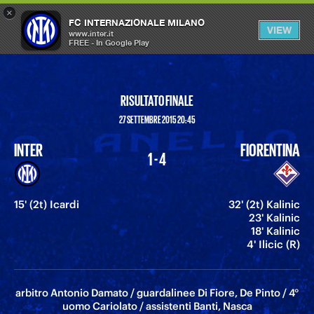
×
OPEN
FC INTERNAZIONALE MILANO
VIEW
MENU
www.inter.it
FREE - In Google Play
RISULTATO FINALE
27 SETTEMBRE 2015 20:45
INTER
FIORENTINA
1 - 4
15' (2t) Icardi
32' (2t) Kalinic
23' Kalinic
18' Kalinic
4' Ilicic (R)
arbitro Antonio Damato / guardalinee Di Fiore, De Pinto / 4°
uomo Cariolato / assistenti Banti, Nasca