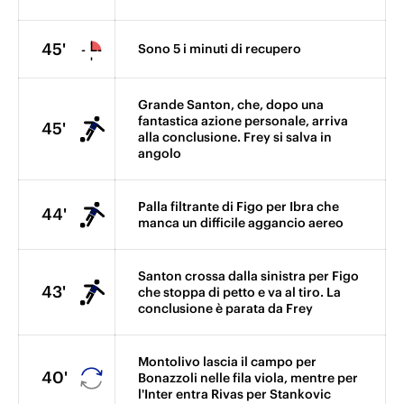
45'
Sono 5 i minuti di recupero
Grande Santon, che, dopo una
fantastica azione personale, arriva
45'
alla conclusione. Frey si salva in
angolo
Palla filtrante di Figo per Ibra che
44'
manca un difficile aggancio aereo
Santon crossa dalla sinistra per Figo
43'
che stoppa di petto e va al tiro. La
conclusione è parata da Frey
Montolivo lascia il campo per
40'
Bonazzoli nelle fila viola, mentre per
l'Inter entra Rivas per Stankovic