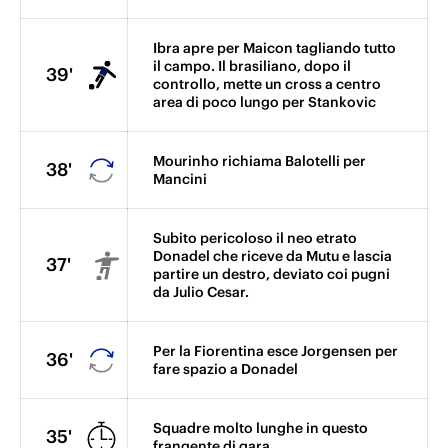
Ibra apre per Maicon tagliando tutto
il campo. Il brasiliano, dopo il
39'
controllo, mette un cross a centro
area di poco lungo per Stankovic
Mourinho richiama Balotelli per
38'
Mancini
Subito pericoloso il neo etrato
Donadel che riceve da Mutu e lascia
37'
partire un destro, deviato coi pugni
da Julio Cesar.
Per la Fiorentina esce Jorgensen per
36'
fare spazio a Donadel
Squadre molto lunghe in questo
35'
frangente di gara.