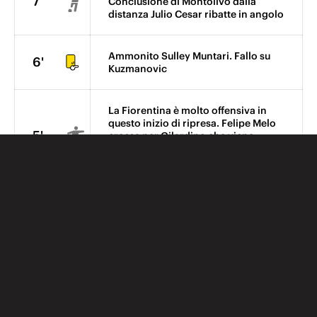
7'
Conclusione di Montolivo dalla
distanza Julio Cesar ribatte in angolo
Ammonito Sulley Muntari. Fallo su
6'
Kuzmanovic
La Fiorentina è molto offensiva in
questo inizio di ripresa. Felipe Melo
5'
crossa per Gilardino che viene
fermato però in posizione di
fuorigioco
Felipe Melo viene ammonito dopo un
4'
brutto fallo su Balotelli che aveva
recuperato palla.
Inizia la seconda frazione di gioco.
1'
Calcio d'inizio battuto dai nerazzurri