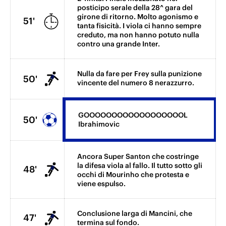
posticipo serale della 28^ gara del
girone di ritorno. Molto agonismo e
51'
tanta fisicità. I viola ci hanno sempre
creduto, ma non hanno potuto nulla
contro una grande Inter.
Nulla da fare per Frey sulla punizione
50'
vincente del numero 8 nerazzurro.
GOOOOOOOOOOOOOOOOOOL
50'
Ibrahimovic
Ancora Super Santon che costringe
la difesa viola al fallo. Il tutto sotto gli
48'
occhi di Mourinho che protesta e
viene espulso.
Conclusione larga di Mancini, che
47'
termina sul fondo.