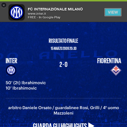
×
OPEN
FC INTERNAZIONALE MILANO
VIEW
MENU
www.inter.it
FREE - In Google Play
RISULTATO FINALE
15 MARZO 2009 20:30
INTER
FIORENTINA
2 - 0
50' (2t) Ibrahimovic
10' Ibrahimovic
arbitro Daniele Orsato / guardalinee Rosi, Grilli / 4° uomo
Mazzoleni
GUARDA GLI HIGHLIGHTS ▶️