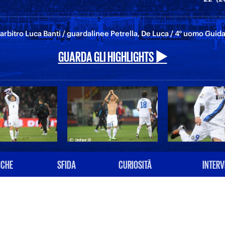
arbitro Luca Banti / guardalinee Petrella, De Luca / 4° uomo Guid
GUARDA GLI HIGHLIGHTS ▶️
ICHE
SFIDA
CURIOSITÀ
INTERV