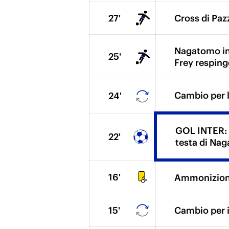
27'
Cross di Pazz
Nagatomo inn
25'
Frey resping
Cambio per l'
24'
GOL INTER: 
22'
testa di Nag
16'
Ammonizione
15'
Cambio per i