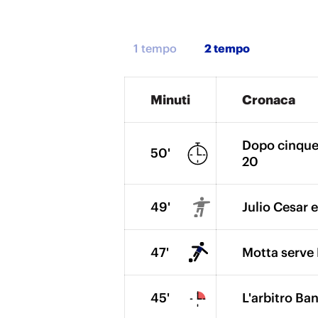
1 tempo
Minuti
Cronaca
Dopo cinque 
50'
20
49'
Julio Cesar e
47'
Motta serve 
45'
L'arbitro Ba