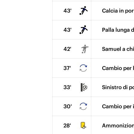
43'
Calcia in por
43'
Palla lunga d
42'
Samuel a chi
37'
Cambio per l'
33'
Sinistro di p
30'
Cambio per i
28'
Ammonizione