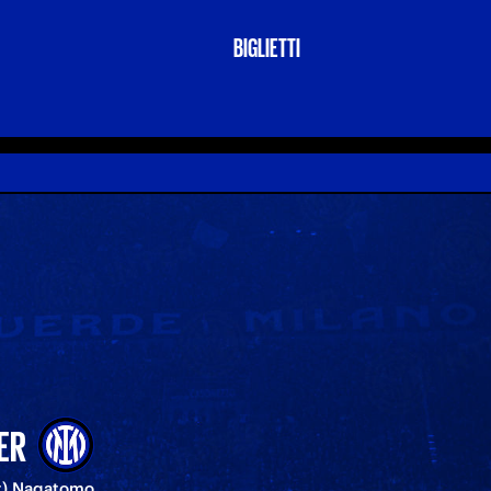
BIGLIETTI
ER
2t) Nagatomo