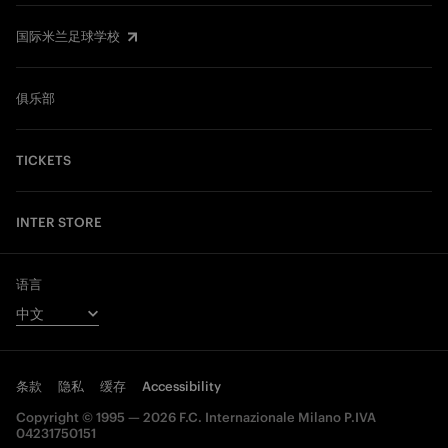
国际米兰足球学校
俱乐部
TICKETS
INTER STORE
语言
条款
隐私
缓存
Accessibility
Copyright © 1995 — 2026 F.C. Internazionale Milano P.IVA
04231750151