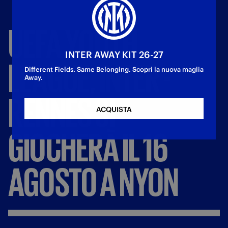
UEFA
YOUTH
INTER AWAY KIT 26-27
LEAGUE,
INTER
-
Different Fields. Same Belonging. Scopri la nuova maglia
Away.
RENNES
SI
ACQUISTA
GIOCHERÀ
IL
16
AGOSTO
A
NYON