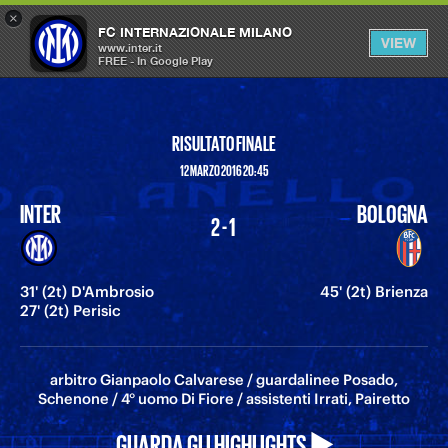
×
OPEN
FC INTERNAZIONALE MILANO
VIEW
MENU
www.inter.it
FREE - In Google Play
RISULTATO FINALE
12 MARZO 2016 20:45
INTER
BOLOGNA
2 - 1
31' (2t) D'Ambrosio
45' (2t) Brienza
27' (2t) Perisic
arbitro Gianpaolo Calvarese / guardalinee Posado,
Schenone / 4° uomo Di Fiore / assistenti Irrati, Pairetto
GUARDA GLI HIGHLIGHTS ▶️