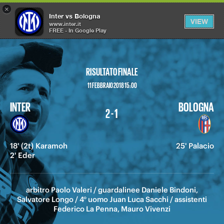
×
OPEN
Inter vs Bologna
VIEW
MENU
www.inter.it
FREE - In Google Play
RISULTATO FINALE
11 FEBBRAIO 2018 15:00
INTER
BOLOGNA
2 - 1
18' (2t) Karamoh
25' Palacio
2' Eder
arbitro Paolo Valeri / guardalinee Daniele Bindoni,
Salvatore Longo / 4° uomo Juan Luca Sacchi / assistenti
Federico La Penna, Mauro Vivenzi