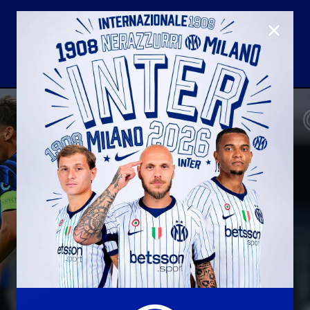
CLOSE
U23
Matchday programme
Hospitality
国际米兰青训学院
Away matches
Youth sector
Hospitality Virtual Tour
Parking
合作伙伴
社区
国际米兰俱乐部