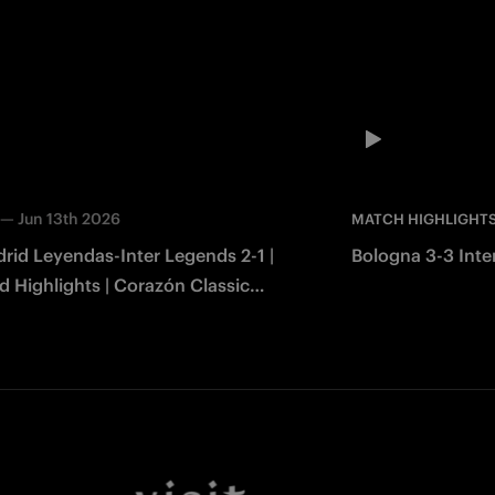
—
Jun 13th 2026
MATCH HIGHLIGHT
rid Leyendas-Inter Legends 2-1 |
Bologna 3-3 Inter
 Highlights | Corazón Classic
2026
Facebook
Twitter