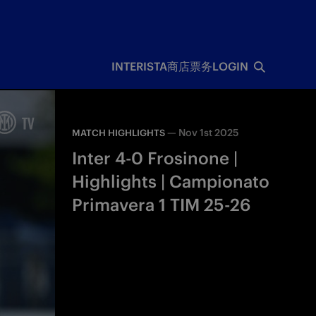
INTERISTA
商店
票务
LOGIN
—
Nov 1st 2025
MATCH HIGHLIGHTS
Inter 4-0 Frosinone |
Highlights | Campionato
Primavera 1 TIM 25-26