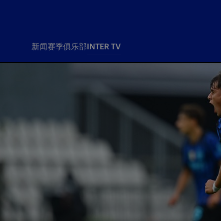
新闻
赛季
俱乐部
INTER TV
新闻
赛季
俱乐
票务
所有新闻
团队
Tickets
一线队
赛程 赛果
Season Pass
部
俱乐部
Season pass resale
Tickets and stadium
Change owner
国际米兰女子队
Siamo Noi Card