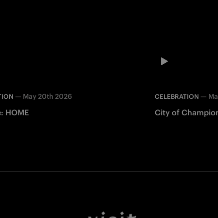
—
May 20th 2026
—
Ma
TION
CELEBRATION
de: HOME
City of Champion
Facebook
Twitter