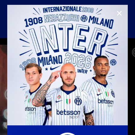
CLOSE
U23
Matchday programme
Hospitality
国际米兰青训学院
Away matches
Youth sector
Hospitality Virtual Tour
Parking
合作伙伴
社区
国际米兰俱乐部