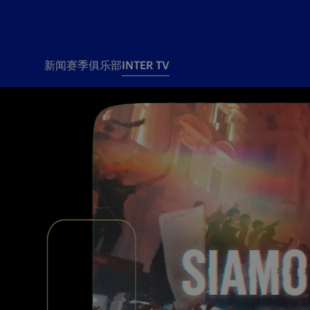
新闻
赛季
俱乐部
INTER TV
新闻
赛季
俱乐
票务
所有新闻
团队
Tickets
一线队
赛程 赛果
Season Pass
部
俱乐部
Season pass resale
Tickets and stadium
Change owner
国际米兰女子队
Siamo Noi Card