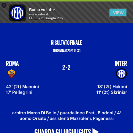
×
OPEN
Roma vs Inter
VIEW
MENU
www.inter.it
FREE - In Google Play
RISULTATO FINALE
10 GENNAIO 2021 12:30
ROMA
INTER
2 - 2
42' (2t) Mancini
18' (2t) Hakimi
17' Pellegrini
11' (2t) Skriniar
arbitro Marco Di Bello / guardalinee Preti, Bindoni / 4°
uomo Orsato / assistenti Mazzoleni, Paganessi
GUARDA GLI HIGHLIGHTS ▶️