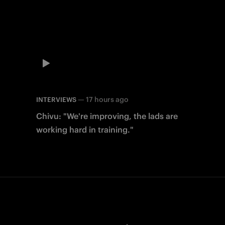
—
17 hours ago
INTERVIEWS
Chivu: "We're improving, the lads are
working hard in training."