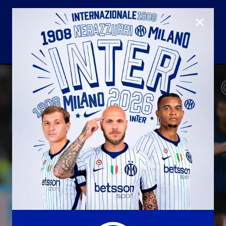
CLOSE
U23
Matchday programme
Hospitality
国际米兰青训学院
Away matches
Youth sector
Hospitality Virtual Tour
Parking
合作伙伴
社区
国际米兰俱乐部