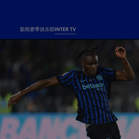
新闻
赛季
俱乐部
INTER TV
新闻
赛季
俱乐
票务
所有新闻
团队
Tickets
一线队
赛程 赛果
Season Pass
部
俱乐部
Season pass resale
Tickets and stadium
Change owner
国际米兰女子队
Siamo Noi Card