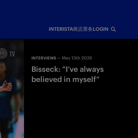
INTERISTA
商店
票务
LOGIN
—
May 13th 2026
INTERVIEWS
Bisseck: “I’ve always
believed in myself”