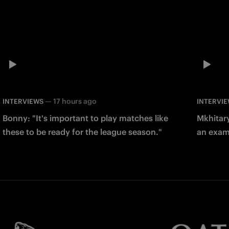
—
17 hours ago
INTERVIEWS
INTERVI
Bonny: "It's important to play matches like
Mkhitary
these to be ready for the league season."
an examp