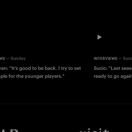
—
Sunday
—
Sun
EWS
INTERVIEWS
an: "It’s good to be back. I try to set
Sucic: "Last sea
le for the younger players."
ready to go agai
Facebook
Twitter