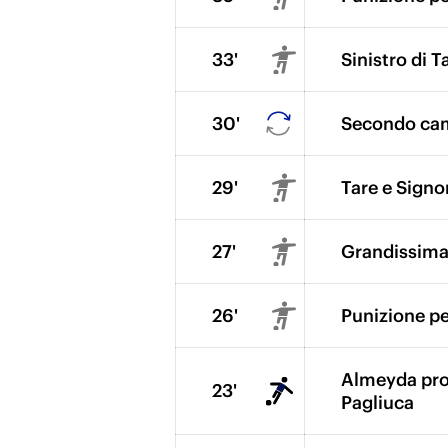
33'
Sinistro di T
30'
Secondo cam
29'
Tare e Signor
27'
Grandissima 
26'
Punizione per
Almeyda prova
23'
Pagliuca