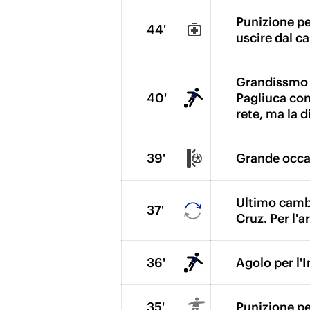
Punizione pe
44'
uscire dal c
Grandissmo Bo
40'
Pagliuca con 
rete, ma la 
39'
Grande occasi
Ultimo cambi
37'
Cruz. Per l'a
36'
Agolo per l'I
35'
Punizione per