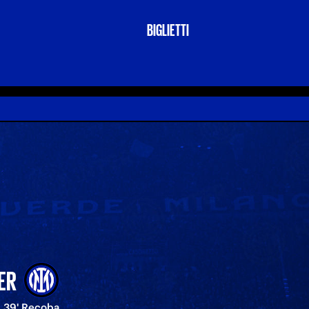
BIGLIETTI
ER
39' Recoba