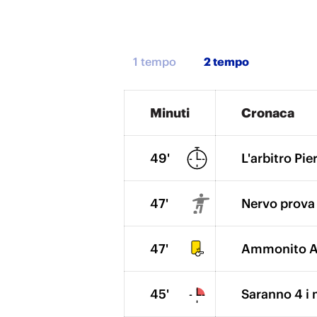
1 tempo
Minuti
Cronaca
49'
L'arbitro Pie
47'
Nervo prova 
47'
Ammonito Al
45'
Saranno 4 i 