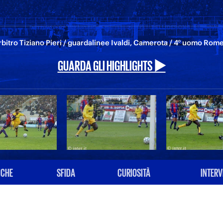
rbitro Tiziano Pieri / guardalinee Ivaldi, Camerota / 4° uomo Rom
GUARDA GLI HIGHLIGHTS ▶️
ICHE
SFIDA
CURIOSITÀ
INTERV