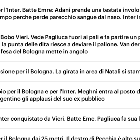
r l'Inter. Batte Emre: Adani prende una testata invol
ampo perchè perde parecchio sangue dal naso. Inter 
bo Vieri. Vede Pagliuca fuori ai pali e fa partire un 
la punta delle dita riesce a deviare il pallone. Van der
difesa del Bologna mette in angolo
one per il Bologna. La girata in area di Natali si sta
o per il Bologna e per l'Inter. Meghni entra al posto 
rgentino gli applausi del suo ex pubblico
nter conquistato da Vieri. Batte Eme, Pagliuca fa sua l
 il Bologna dai 25 metri. Il destro di Pecchia è alto s