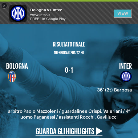
×
OPEN
Bologna vs Inter
VIEW
MENU
www.inter.it
FREE - In Google Play
RISULTATO FINALE
19 FEBBRAIO 2017 12:30
BOLOGNA
INTER
0 - 1
36' (2t) Barbosa
arbitro Paolo Mazzoleni / guardalinee Crispi, Valeriani / 4°
uomo Paganessi / assistenti Rocchi, Gavillucci
GUARDA GLI HIGHLIGHTS ▶️